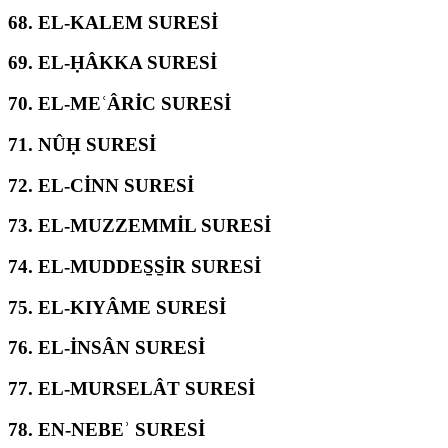
68.
EL-KALEM SURESİ
69.
EL-ḤÂKKA SURESİ
70.
EL-MEʿÂRİC SURESİ
71.
NÛḤ SURESİ
72.
EL-CİNN SURESİ
73.
EL-MUZZEMMİL SURESİ
74.
EL-MUDDES̱S̱İR SURESİ
75.
EL-KIYÂME SURESİ
76.
EL-İNSÂN SURESİ
77.
EL-MURSELÂT SURESİ
78.
EN-NEBEʾ SURESİ