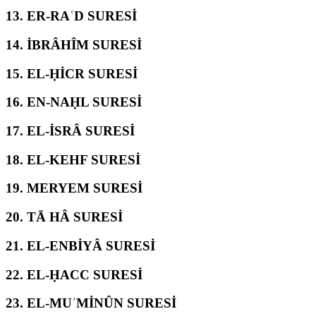
13.
ER-RAʿD SURESİ
14.
İBRÂHÎM SURESİ
15.
EL-ḤİCR SURESİ
16.
EN-NAḤL SURESİ
17.
EL-İSRÂ SURESİ
18.
EL-KEHF SURESİ
19.
MERYEM SURESİ
20.
TĀ HÂ SURESİ
21.
EL-ENBİYÂ SURESİ
22.
EL-ḤACC SURESİ
23.
EL-MUʾMİNÛN SURESİ