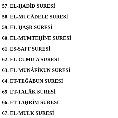
57.
EL-ḤADÎD SURESİ
58.
EL-MUCÂDELE SURESİ
59.
EL-ḤAŞR SURESİ
60.
EL-MUMTEḤİNE SURESİ
61.
ES-SAFF SURESİ
62.
EL-CUMUʿA SURESİ
63.
EL-MUNÂFİKŪN SURESİ
64.
ET-TEĞĀBUN SURESİ
65.
ET-TALĀK SURESİ
66.
ET-TAḤRÎM SURESİ
67.
EL-MULK SURESİ