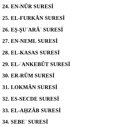
24.
EN-NÛR SURESİ
25.
EL-FURKĀN SURESİ
26.
EŞ-ŞUʿARÂʾ SURESİ
27.
EN-NEML SURESİ
28.
EL-KASAS SURESİ
29.
EL-ʿANKEBÛT SURESİ
30.
ER-RÛM SURESİ
31.
LOKMÂN SURESİ
32.
ES-SECDE SURESİ
33.
EL-AḤZÂB SURESİ
34.
SEBEʾ SURESİ