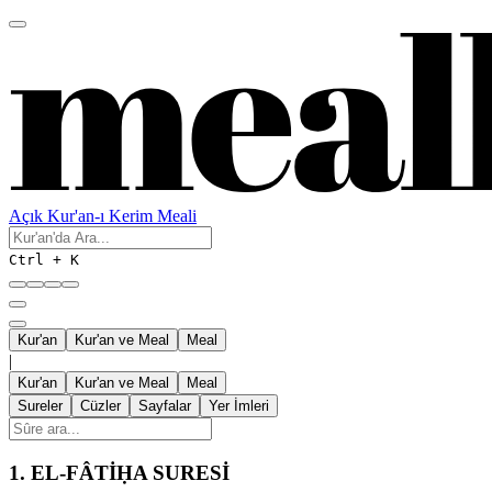
Açık Kur'an-ı Kerim Meali
Ctrl + K
Kur'an
Kur'an ve Meal
Meal
|
Kur'an
Kur'an ve Meal
Meal
Sureler
Cüzler
Sayfalar
Yer İmleri
1.
EL-FÂTİḤA SURESİ