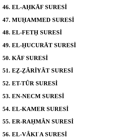
46.
EL-AḤKĀF SURESİ
47.
MUḤAMMED SURESİ
48.
EL-FETḤ SURESİ
49.
EL-ḤUCURĀT SURESİ
50.
KĀF SURESİ
51.
EẔ-ẔÂRİYÂT SURESİ
52.
ET-TÛR SURESİ
53.
EN-NECM SURESİ
54.
EL-KAMER SURESİ
55.
ER-RAḤMÂN SURESİ
56.
EL-VÂKIʿA SURESİ