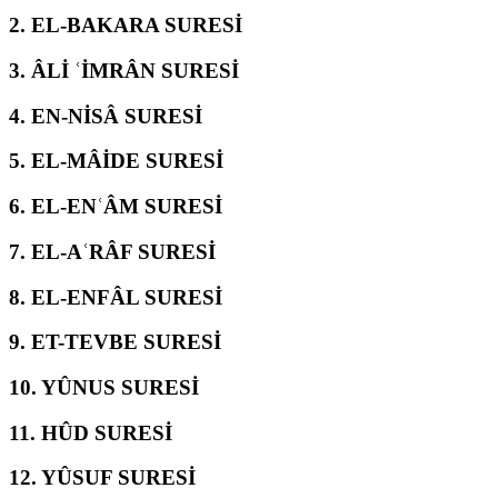
2.
EL-BAKARA SURESİ
3.
ÂLİ ʿİMRÂN SURESİ
4.
EN-NİSÂ SURESİ
5.
EL-MÂİDE SURESİ
6.
EL-ENʿÂM SURESİ
7.
EL-AʿRÂF SURESİ
8.
EL-ENFÂL SURESİ
9.
ET-TEVBE SURESİ
10.
YÛNUS SURESİ
11.
HÛD SURESİ
12.
YÛSUF SURESİ