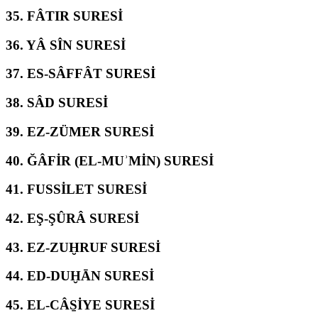
35.
FÂTIR SURESİ
36.
YÂ SÎN SURESİ
37.
ES-SÂFFÂT SURESİ
38.
SÂD SURESİ
39.
EZ-ZÜMER SURESİ
40.
ĞÂFİR (EL-MUʾMİN) SURESİ
41.
FUSSİLET SURESİ
42.
EŞ-ŞÛRÂ SURESİ
43.
EZ-ZUḪRUF SURESİ
44.
ED-DUḪĀN SURESİ
45.
EL-CÂS̱İYE SURESİ