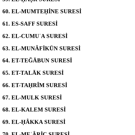
60.
EL-MUMTEḤİNE SURESİ
61.
ES-SAFF SURESİ
62.
EL-CUMUʿA SURESİ
63.
EL-MUNÂFİKŪN SURESİ
64.
ET-TEĞĀBUN SURESİ
65.
ET-TALĀK SURESİ
66.
ET-TAḤRÎM SURESİ
67.
EL-MULK SURESİ
68.
EL-KALEM SURESİ
69.
EL-ḤÂKKA SURESİ
70.
EL-MEʿÂRİC SURESİ