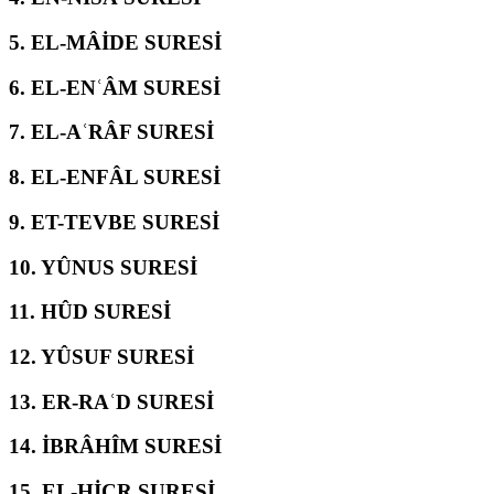
5.
EL-MÂİDE SURESİ
6.
EL-ENʿÂM SURESİ
7.
EL-AʿRÂF SURESİ
8.
EL-ENFÂL SURESİ
9.
ET-TEVBE SURESİ
10.
YÛNUS SURESİ
11.
HÛD SURESİ
12.
YÛSUF SURESİ
13.
ER-RAʿD SURESİ
14.
İBRÂHÎM SURESİ
15.
EL-ḤİCR SURESİ