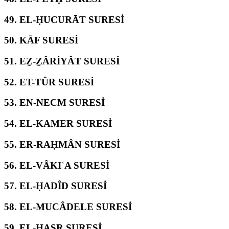
49.
EL-ḤUCURĀT SURESİ
50.
KĀF SURESİ
51.
EẔ-ẔÂRİYÂT SURESİ
52.
ET-TÛR SURESİ
53.
EN-NECM SURESİ
54.
EL-KAMER SURESİ
55.
ER-RAḤMÂN SURESİ
56.
EL-VÂKIʿA SURESİ
57.
EL-ḤADÎD SURESİ
58.
EL-MUCÂDELE SURESİ
59.
EL-ḤAŞR SURESİ