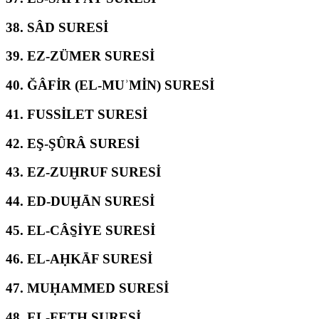
38.
SÂD SURESİ
39.
EZ-ZÜMER SURESİ
40.
ĞÂFİR (EL-MUʾMİN) SURESİ
41.
FUSSİLET SURESİ
42.
EŞ-ŞÛRÂ SURESİ
43.
EZ-ZUḪRUF SURESİ
44.
ED-DUḪĀN SURESİ
45.
EL-CÂS̱İYE SURESİ
46.
EL-AḤKĀF SURESİ
47.
MUḤAMMED SURESİ
48.
EL-FETḤ SURESİ