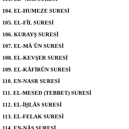
104.
EL-HUMEZE SURESİ
105.
EL-FÎL SURESİ
106.
KURAYŞ SURESİ
107.
EL-MÂʿÛN SURESİ
108.
EL-KEVS̱ER SURESİ
109.
EL-KÂFİRÛN SURESİ
110.
EN-NASR SURESİ
111.
EL-MESED (TEBBET) SURESİ
112.
EL-İḪLÂS SURESİ
113.
EL-FELAK SURESİ
114.
EN-NÂS SURESİ