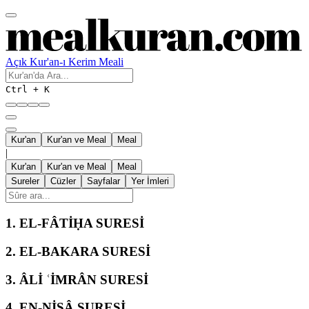
Açık Kur'an-ı Kerim Meali
Ctrl + K
Kur'an
Kur'an ve Meal
Meal
|
Kur'an
Kur'an ve Meal
Meal
Sureler
Cüzler
Sayfalar
Yer İmleri
1.
EL-FÂTİḤA SURESİ
2.
EL-BAKARA SURESİ
3.
ÂLİ ʿİMRÂN SURESİ
4.
EN-NİSÂ SURESİ