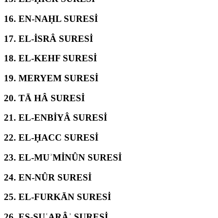
16.
EN-NAḤL SURESİ
17.
EL-İSRÂ SURESİ
18.
EL-KEHF SURESİ
19.
MERYEM SURESİ
20.
TĀ HÂ SURESİ
21.
EL-ENBİYÂ SURESİ
22.
EL-ḤACC SURESİ
23.
EL-MUʾMİNÛN SURESİ
24.
EN-NÛR SURESİ
25.
EL-FURKĀN SURESİ
26.
EŞ-ŞUʿARÂʾ SURESİ