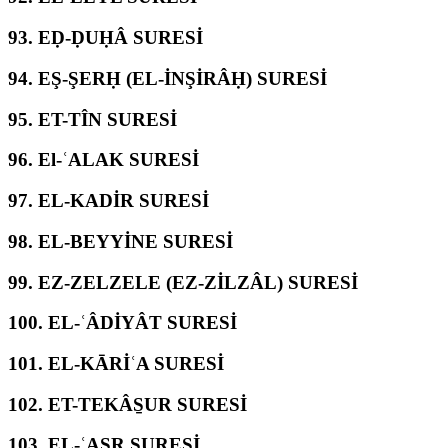
93.
EḌ-ḌUḤÂ SURESİ
94.
EŞ-ŞERḤ (EL-İNŞİRÂḤ) SURESİ
95.
ET-TÎN SURESİ
96.
El-ʿALAK SURESİ
97.
EL-KADİR SURESİ
98.
EL-BEYYİNE SURESİ
99.
EZ-ZELZELE (EZ-ZİLZÂL) SURESİ
100.
EL-ʿÂDİYÂT SURESİ
101.
EL-KĀRİʿA SURESİ
102.
ET-TEKÂS̱UR SURESİ
103.
EL-ʿASR SURESİ