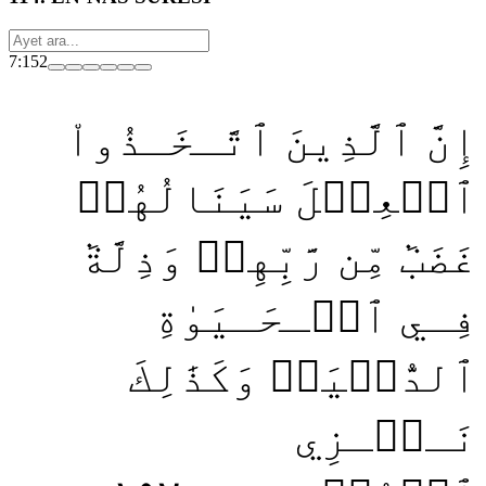
7:152
إِنَّ ٱلَّذِينَ ٱتَّـخَـذُواْ
ٱلۡعِجۡلَ سَيَنَالُهُمۡ
غَضَبٞ مِّن رَّبِّهِمۡ وَذِلَّةٞ
فِـي ٱلۡـحَـيَوٰةِ
ٱلدُّنۡيَاۚ وَكَذَٰلِكَ
نَـجۡـزِي