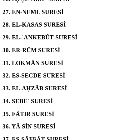
27.
EN-NEML SURESİ
28.
EL-KASAS SURESİ
29.
EL-ʿANKEBÛT SURESİ
30.
ER-RÛM SURESİ
31.
LOKMÂN SURESİ
32.
ES-SECDE SURESİ
33.
EL-AḤZÂB SURESİ
34.
SEBEʾ SURESİ
35.
FÂTIR SURESİ
36.
YÂ SÎN SURESİ
37.
ES-SÂFFÂT SURESİ