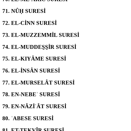
71.
NÛḤ SURESİ
72.
EL-CİNN SURESİ
73.
EL-MUZZEMMİL SURESİ
74.
EL-MUDDES̱S̱İR SURESİ
75.
EL-KIYÂME SURESİ
76.
EL-İNSÂN SURESİ
77.
EL-MURSELÂT SURESİ
78.
EN-NEBEʾ SURESİ
79.
EN-NÂZİʿÂT SURESİ
80.
ʿABESE SURESİ
81.
ET-TEKVÎR SURESİ