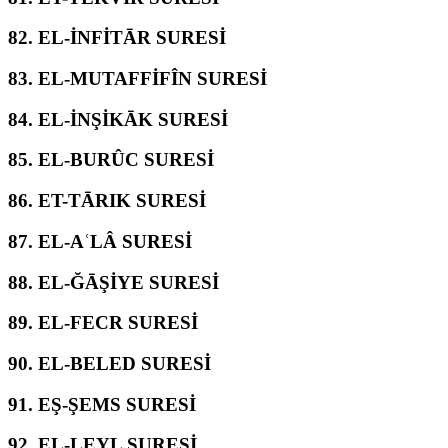
82.
EL-İNFİTĀR SURESİ
83.
EL-MUTAFFİFÎN SURESİ
84.
EL-İNŞİKĀK SURESİ
85.
EL-BURÛC SURESİ
86.
ET-TĀRIK SURESİ
87.
EL-AʿLÂ SURESİ
88.
EL-ĞĀŞİYE SURESİ
89.
EL-FECR SURESİ
90.
EL-BELED SURESİ
91.
EŞ-ŞEMS SURESİ
92.
EL-LEYL SURESİ