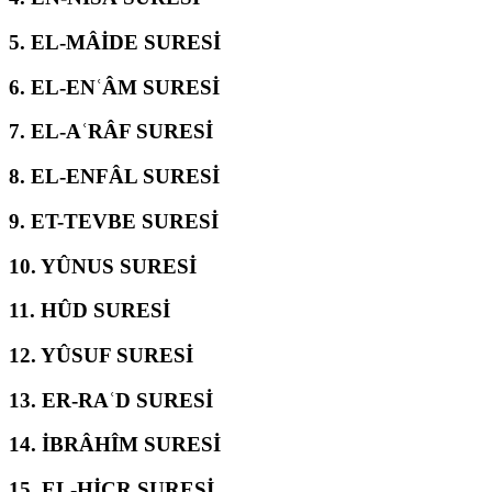
5.
EL-MÂİDE SURESİ
6.
EL-ENʿÂM SURESİ
7.
EL-AʿRÂF SURESİ
8.
EL-ENFÂL SURESİ
9.
ET-TEVBE SURESİ
10.
YÛNUS SURESİ
11.
HÛD SURESİ
12.
YÛSUF SURESİ
13.
ER-RAʿD SURESİ
14.
İBRÂHÎM SURESİ
15.
EL-ḤİCR SURESİ