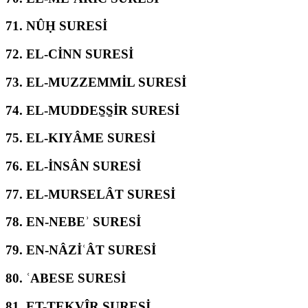
71.
NÛḤ SURESİ
72.
EL-CİNN SURESİ
73.
EL-MUZZEMMİL SURESİ
74.
EL-MUDDES̱S̱İR SURESİ
75.
EL-KIYÂME SURESİ
76.
EL-İNSÂN SURESİ
77.
EL-MURSELÂT SURESİ
78.
EN-NEBEʾ SURESİ
79.
EN-NÂZİʿÂT SURESİ
80.
ʿABESE SURESİ
81.
ET-TEKVÎR SURESİ