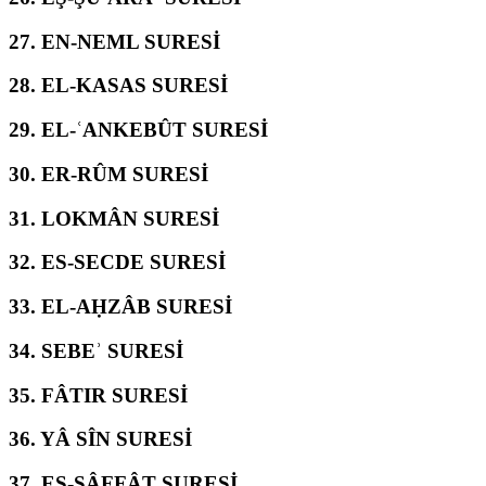
27.
EN-NEML SURESİ
28.
EL-KASAS SURESİ
29.
EL-ʿANKEBÛT SURESİ
30.
ER-RÛM SURESİ
31.
LOKMÂN SURESİ
32.
ES-SECDE SURESİ
33.
EL-AḤZÂB SURESİ
34.
SEBEʾ SURESİ
35.
FÂTIR SURESİ
36.
YÂ SÎN SURESİ
37.
ES-SÂFFÂT SURESİ