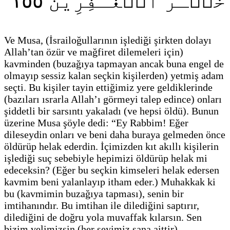
١٥٥
خَيۡـرُ ٱلۡغَـٰفِرِينَ
Ve Musa,
(İsrailoğullarının işlediği şirkten dolayı
Allah’tan özür ve mağfiret dilemeleri için)
kavminden
(buzağıya tapmayan ancak buna engel de
olmayıp sessiz kalan seçkin kişilerden)
yetmiş adam
seçti. Bu kişiler tayin ettiğimiz yere geldiklerinde
(bazıları ısrarla Allah’ı görmeyi talep edince)
onları
şiddetli bir sarsıntı yakaladı
(ve hepsi öldü)
. Bunun
üzerine Musa şöyle dedi: “Ey Rabbim! Eğer
dileseydin onları ve beni daha buraya gelmeden önce
öldürüp helak ederdin. İçimizden kıt akıllı kişilerin
işlediği suç sebebiyle hepimizi öldürüp helak mi
edeceksin?
(Eğer bu seçkin kimseleri helak edersen
kavmim beni yalanlayıp itham eder.)
Muhakkak ki
bu
(kavmimin buzağıya tapması)
, senin bir
imtihanındır. Bu imtihan ile dilediğini saptırır,
dilediğini de doğru yola muvaffak kılarsın. Sen
bizim velimizsin
(her şeyimiz sana aittir)
,