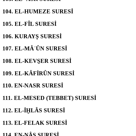
104.
EL-HUMEZE SURESİ
105.
EL-FÎL SURESİ
106.
KURAYŞ SURESİ
107.
EL-MÂʿÛN SURESİ
108.
EL-KEVS̱ER SURESİ
109.
EL-KÂFİRÛN SURESİ
110.
EN-NASR SURESİ
111.
EL-MESED (TEBBET) SURESİ
112.
EL-İḪLÂS SURESİ
113.
EL-FELAK SURESİ
114.
EN-NÂS SURESİ