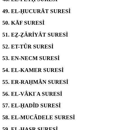
49.
EL-ḤUCURĀT SURESİ
50.
KĀF SURESİ
51.
EẔ-ẔÂRİYÂT SURESİ
52.
ET-TÛR SURESİ
53.
EN-NECM SURESİ
54.
EL-KAMER SURESİ
55.
ER-RAḤMÂN SURESİ
56.
EL-VÂKIʿA SURESİ
57.
EL-ḤADÎD SURESİ
58.
EL-MUCÂDELE SURESİ
59.
EL-ḤAŞR SURESİ