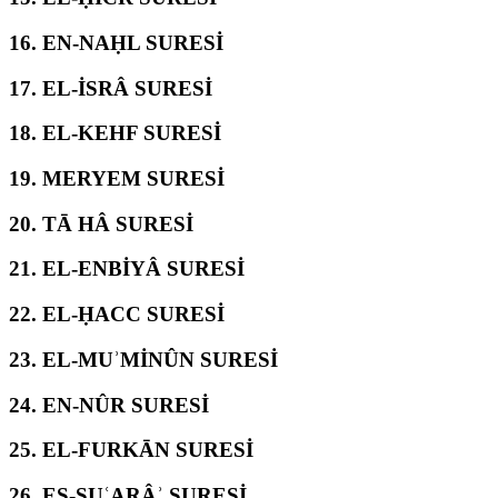
16.
EN-NAḤL SURESİ
17.
EL-İSRÂ SURESİ
18.
EL-KEHF SURESİ
19.
MERYEM SURESİ
20.
TĀ HÂ SURESİ
21.
EL-ENBİYÂ SURESİ
22.
EL-ḤACC SURESİ
23.
EL-MUʾMİNÛN SURESİ
24.
EN-NÛR SURESİ
25.
EL-FURKĀN SURESİ
26.
EŞ-ŞUʿARÂʾ SURESİ