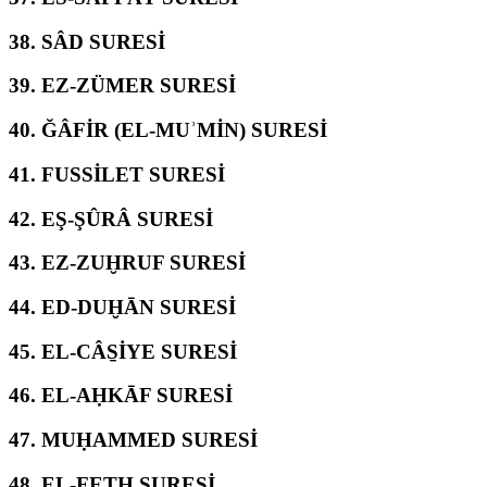
38.
SÂD SURESİ
39.
EZ-ZÜMER SURESİ
40.
ĞÂFİR (EL-MUʾMİN) SURESİ
41.
FUSSİLET SURESİ
42.
EŞ-ŞÛRÂ SURESİ
43.
EZ-ZUḪRUF SURESİ
44.
ED-DUḪĀN SURESİ
45.
EL-CÂS̱İYE SURESİ
46.
EL-AḤKĀF SURESİ
47.
MUḤAMMED SURESİ
48.
EL-FETḤ SURESİ