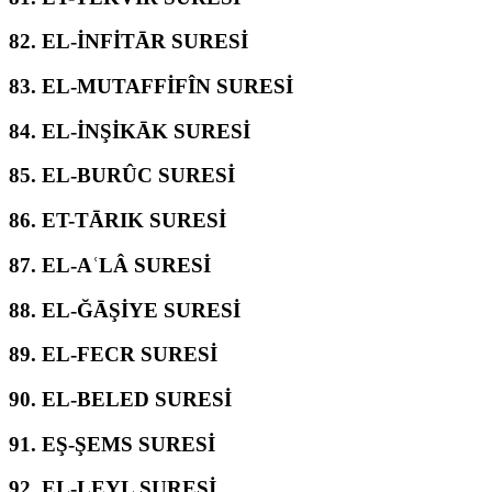
82.
EL-İNFİTĀR SURESİ
83.
EL-MUTAFFİFÎN SURESİ
84.
EL-İNŞİKĀK SURESİ
85.
EL-BURÛC SURESİ
86.
ET-TĀRIK SURESİ
87.
EL-AʿLÂ SURESİ
88.
EL-ĞĀŞİYE SURESİ
89.
EL-FECR SURESİ
90.
EL-BELED SURESİ
91.
EŞ-ŞEMS SURESİ
92.
EL-LEYL SURESİ