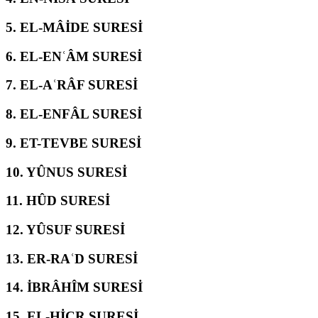
5.
EL-MÂİDE SURESİ
6.
EL-ENʿÂM SURESİ
7.
EL-AʿRÂF SURESİ
8.
EL-ENFÂL SURESİ
9.
ET-TEVBE SURESİ
10.
YÛNUS SURESİ
11.
HÛD SURESİ
12.
YÛSUF SURESİ
13.
ER-RAʿD SURESİ
14.
İBRÂHÎM SURESİ
15.
EL-ḤİCR SURESİ