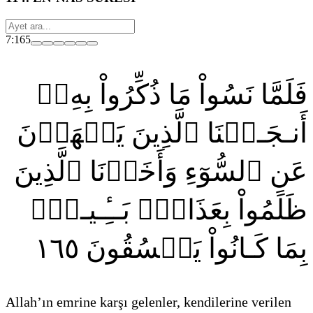
7:165
فَلَمَّا نَسُواْ مَا ذُكِّرُواْ بِهِۦٓ
أَنـجَـيۡنَا ٱلَّذِينَ يَنۡهَوۡنَ
عَنِ ٱلسُّوٓءِ وَأَخَذۡنَا ٱلَّذِينَ
ظَلَمُواْ بِعَذَابِۭ بَــِٔـيـسِۭ
١٦٥
بِمَا كَـانُواْ يَفۡسُقُونَ
Allah’ın emrine karşı gelenler, kendilerine verilen