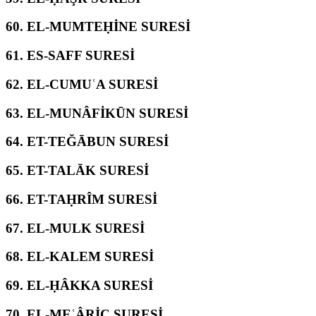
60.
EL-MUMTEḤİNE SURESİ
61.
ES-SAFF SURESİ
62.
EL-CUMUʿA SURESİ
63.
EL-MUNÂFİKŪN SURESİ
64.
ET-TEĞĀBUN SURESİ
65.
ET-TALĀK SURESİ
66.
ET-TAḤRÎM SURESİ
67.
EL-MULK SURESİ
68.
EL-KALEM SURESİ
69.
EL-ḤÂKKA SURESİ
70.
EL-MEʿÂRİC SURESİ