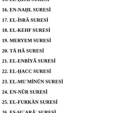
16.
EN-NAḤL SURESİ
17.
EL-İSRÂ SURESİ
18.
EL-KEHF SURESİ
19.
MERYEM SURESİ
20.
TĀ HÂ SURESİ
21.
EL-ENBİYÂ SURESİ
22.
EL-ḤACC SURESİ
23.
EL-MUʾMİNÛN SURESİ
24.
EN-NÛR SURESİ
25.
EL-FURKĀN SURESİ
26.
EŞ-ŞUʿARÂʾ SURESİ