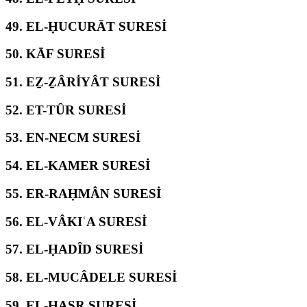
49.
EL-ḤUCURĀT SURESİ
50.
KĀF SURESİ
51.
EẔ-ẔÂRİYÂT SURESİ
52.
ET-TÛR SURESİ
53.
EN-NECM SURESİ
54.
EL-KAMER SURESİ
55.
ER-RAḤMÂN SURESİ
56.
EL-VÂKIʿA SURESİ
57.
EL-ḤADÎD SURESİ
58.
EL-MUCÂDELE SURESİ
59.
EL-ḤAŞR SURESİ