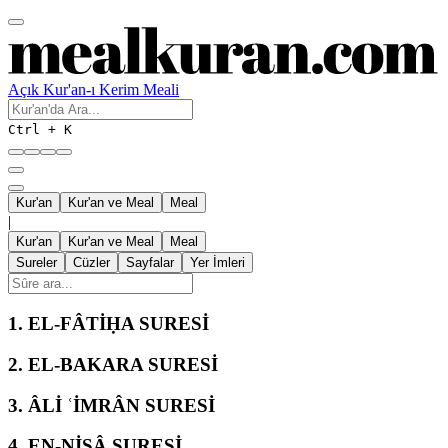
Açık Kur'an-ı Kerim Meali
Ctrl + K
Kur'an
Kur'an ve Meal
Meal
|
Kur'an
Kur'an ve Meal
Meal
Sureler
Cüzler
Sayfalar
Yer İmleri
1.
EL-FÂTİḤA SURESİ
2.
EL-BAKARA SURESİ
3.
ÂLİ ʿİMRÂN SURESİ
4.
EN-NİSÂ SURESİ