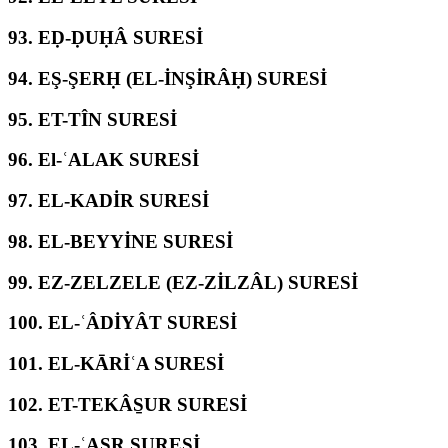
93.
EḌ-ḌUḤÂ SURESİ
94.
EŞ-ŞERḤ (EL-İNŞİRÂḤ) SURESİ
95.
ET-TÎN SURESİ
96.
El-ʿALAK SURESİ
97.
EL-KADİR SURESİ
98.
EL-BEYYİNE SURESİ
99.
EZ-ZELZELE (EZ-ZİLZÂL) SURESİ
100.
EL-ʿÂDİYÂT SURESİ
101.
EL-KĀRİʿA SURESİ
102.
ET-TEKÂS̱UR SURESİ
103.
EL-ʿASR SURESİ