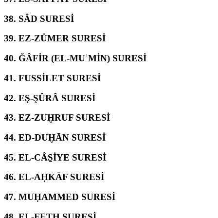
38.
SÂD SURESİ
39.
EZ-ZÜMER SURESİ
40.
ĞÂFİR (EL-MUʾMİN) SURESİ
41.
FUSSİLET SURESİ
42.
EŞ-ŞÛRÂ SURESİ
43.
EZ-ZUḪRUF SURESİ
44.
ED-DUḪĀN SURESİ
45.
EL-CÂS̱İYE SURESİ
46.
EL-AḤKĀF SURESİ
47.
MUḤAMMED SURESİ
48.
EL-FETḤ SURESİ