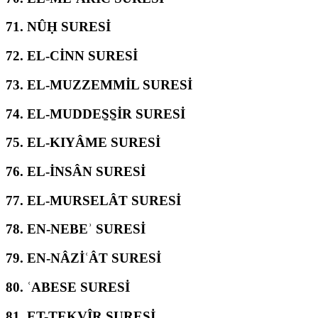
71.
NÛḤ SURESİ
72.
EL-CİNN SURESİ
73.
EL-MUZZEMMİL SURESİ
74.
EL-MUDDES̱S̱İR SURESİ
75.
EL-KIYÂME SURESİ
76.
EL-İNSÂN SURESİ
77.
EL-MURSELÂT SURESİ
78.
EN-NEBEʾ SURESİ
79.
EN-NÂZİʿÂT SURESİ
80.
ʿABESE SURESİ
81.
ET-TEKVÎR SURESİ