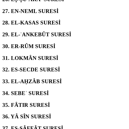
27.
EN-NEML SURESİ
28.
EL-KASAS SURESİ
29.
EL-ʿANKEBÛT SURESİ
30.
ER-RÛM SURESİ
31.
LOKMÂN SURESİ
32.
ES-SECDE SURESİ
33.
EL-AḤZÂB SURESİ
34.
SEBEʾ SURESİ
35.
FÂTIR SURESİ
36.
YÂ SÎN SURESİ
37.
ES-SÂFFÂT SURESİ