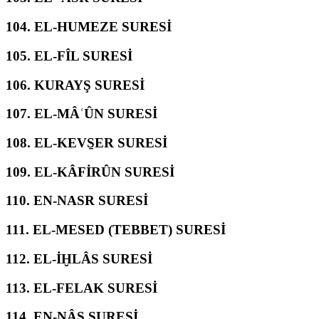
104.
EL-HUMEZE SURESİ
105.
EL-FÎL SURESİ
106.
KURAYŞ SURESİ
107.
EL-MÂʿÛN SURESİ
108.
EL-KEVS̱ER SURESİ
109.
EL-KÂFİRÛN SURESİ
110.
EN-NASR SURESİ
111.
EL-MESED (TEBBET) SURESİ
112.
EL-İḪLÂS SURESİ
113.
EL-FELAK SURESİ
114.
EN-NÂS SURESİ