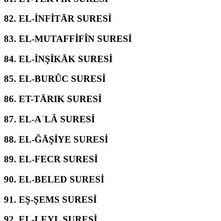
82.
EL-İNFİTĀR SURESİ
83.
EL-MUTAFFİFÎN SURESİ
84.
EL-İNŞİKĀK SURESİ
85.
EL-BURÛC SURESİ
86.
ET-TĀRIK SURESİ
87.
EL-AʿLÂ SURESİ
88.
EL-ĞĀŞİYE SURESİ
89.
EL-FECR SURESİ
90.
EL-BELED SURESİ
91.
EŞ-ŞEMS SURESİ
92.
EL-LEYL SURESİ