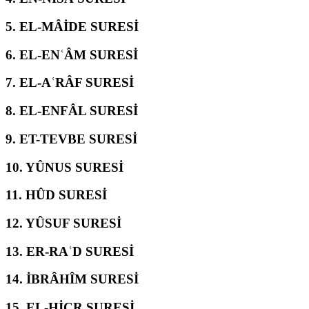
5.
EL-MÂİDE SURESİ
6.
EL-ENʿÂM SURESİ
7.
EL-AʿRÂF SURESİ
8.
EL-ENFÂL SURESİ
9.
ET-TEVBE SURESİ
10.
YÛNUS SURESİ
11.
HÛD SURESİ
12.
YÛSUF SURESİ
13.
ER-RAʿD SURESİ
14.
İBRÂHÎM SURESİ
15.
EL-ḤİCR SURESİ