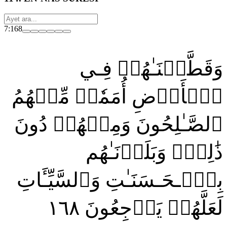
7:168
وَقَطَّعۡنَـٰهُمۡ فِـي
ٱلۡأَرۡضِ أُمَمٗاۖ مِّنۡهُمُ
ٱلصَّـٰلِحُونَ وَمِنۡهُمۡ دُونَ
ذَٰلِكَۖ وَبَلَوۡنَـٰهُم
بِٱلۡـحَـسَنَـٰتِ وَٱلسَّيِّـَٔاتِ
١٦٨
لَعَلَّهُمۡ يَرۡجِعُونَ