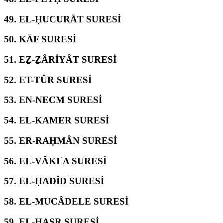
49.
EL-ḤUCURĀT SURESİ
50.
KĀF SURESİ
51.
EẔ-ẔÂRİYÂT SURESİ
52.
ET-TÛR SURESİ
53.
EN-NECM SURESİ
54.
EL-KAMER SURESİ
55.
ER-RAḤMÂN SURESİ
56.
EL-VÂKIʿA SURESİ
57.
EL-ḤADÎD SURESİ
58.
EL-MUCÂDELE SURESİ
59.
EL-ḤAŞR SURESİ