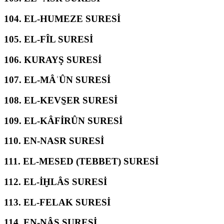
104.
EL-HUMEZE SURESİ
105.
EL-FÎL SURESİ
106.
KURAYŞ SURESİ
107.
EL-MÂʿÛN SURESİ
108.
EL-KEVS̱ER SURESİ
109.
EL-KÂFİRÛN SURESİ
110.
EN-NASR SURESİ
111.
EL-MESED (TEBBET) SURESİ
112.
EL-İḪLÂS SURESİ
113.
EL-FELAK SURESİ
114.
EN-NÂS SURESİ