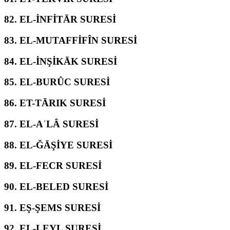
82.
EL-İNFİTĀR SURESİ
83.
EL-MUTAFFİFÎN SURESİ
84.
EL-İNŞİKĀK SURESİ
85.
EL-BURÛC SURESİ
86.
ET-TĀRIK SURESİ
87.
EL-AʿLÂ SURESİ
88.
EL-ĞĀŞİYE SURESİ
89.
EL-FECR SURESİ
90.
EL-BELED SURESİ
91.
EŞ-ŞEMS SURESİ
92.
EL-LEYL SURESİ