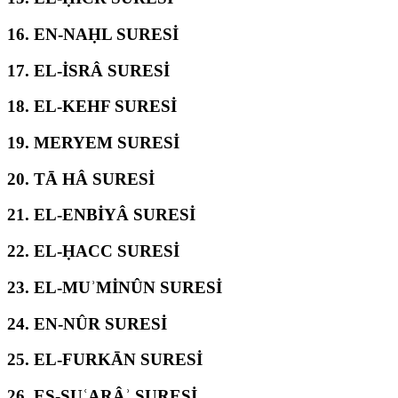
16.
EN-NAḤL SURESİ
17.
EL-İSRÂ SURESİ
18.
EL-KEHF SURESİ
19.
MERYEM SURESİ
20.
TĀ HÂ SURESİ
21.
EL-ENBİYÂ SURESİ
22.
EL-ḤACC SURESİ
23.
EL-MUʾMİNÛN SURESİ
24.
EN-NÛR SURESİ
25.
EL-FURKĀN SURESİ
26.
EŞ-ŞUʿARÂʾ SURESİ