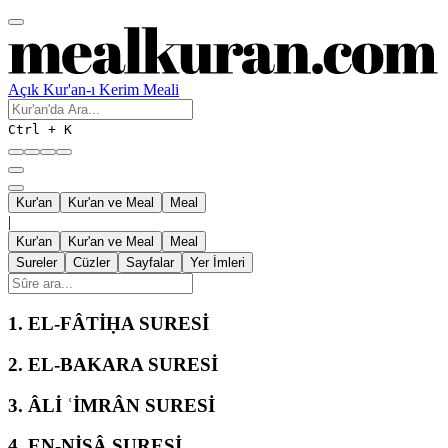
Açık Kur'an-ı Kerim Meali
Ctrl + K
Kur'an
Kur'an ve Meal
Meal
|
Kur'an
Kur'an ve Meal
Meal
Sureler
Cüzler
Sayfalar
Yer İmleri
1.
EL-FÂTİḤA SURESİ
2.
EL-BAKARA SURESİ
3.
ÂLİ ʿİMRÂN SURESİ
4.
EN-NİSÂ SURESİ