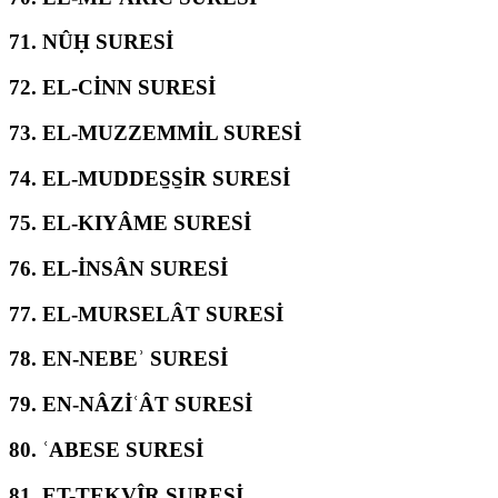
71.
NÛḤ SURESİ
72.
EL-CİNN SURESİ
73.
EL-MUZZEMMİL SURESİ
74.
EL-MUDDES̱S̱İR SURESİ
75.
EL-KIYÂME SURESİ
76.
EL-İNSÂN SURESİ
77.
EL-MURSELÂT SURESİ
78.
EN-NEBEʾ SURESİ
79.
EN-NÂZİʿÂT SURESİ
80.
ʿABESE SURESİ
81.
ET-TEKVÎR SURESİ