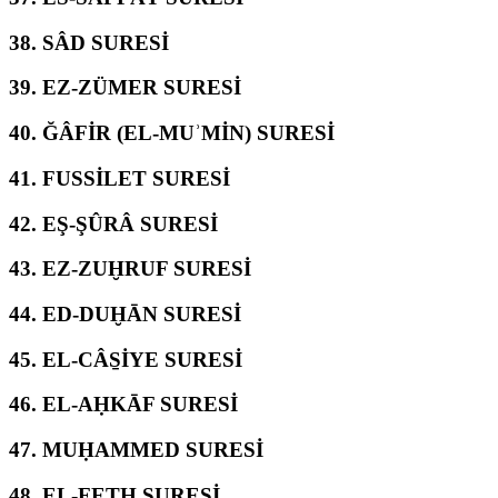
38.
SÂD SURESİ
39.
EZ-ZÜMER SURESİ
40.
ĞÂFİR (EL-MUʾMİN) SURESİ
41.
FUSSİLET SURESİ
42.
EŞ-ŞÛRÂ SURESİ
43.
EZ-ZUḪRUF SURESİ
44.
ED-DUḪĀN SURESİ
45.
EL-CÂS̱İYE SURESİ
46.
EL-AḤKĀF SURESİ
47.
MUḤAMMED SURESİ
48.
EL-FETḤ SURESİ