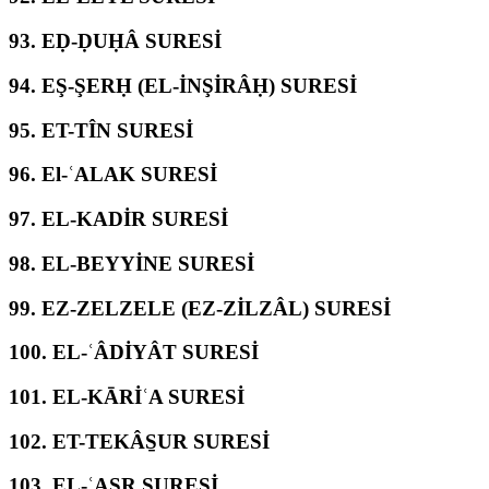
93.
EḌ-ḌUḤÂ SURESİ
94.
EŞ-ŞERḤ (EL-İNŞİRÂḤ) SURESİ
95.
ET-TÎN SURESİ
96.
El-ʿALAK SURESİ
97.
EL-KADİR SURESİ
98.
EL-BEYYİNE SURESİ
99.
EZ-ZELZELE (EZ-ZİLZÂL) SURESİ
100.
EL-ʿÂDİYÂT SURESİ
101.
EL-KĀRİʿA SURESİ
102.
ET-TEKÂS̱UR SURESİ
103.
EL-ʿASR SURESİ