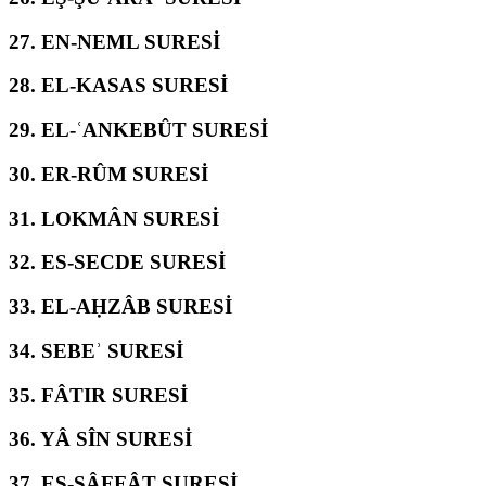
27.
EN-NEML SURESİ
28.
EL-KASAS SURESİ
29.
EL-ʿANKEBÛT SURESİ
30.
ER-RÛM SURESİ
31.
LOKMÂN SURESİ
32.
ES-SECDE SURESİ
33.
EL-AḤZÂB SURESİ
34.
SEBEʾ SURESİ
35.
FÂTIR SURESİ
36.
YÂ SÎN SURESİ
37.
ES-SÂFFÂT SURESİ