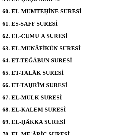
60.
EL-MUMTEḤİNE SURESİ
61.
ES-SAFF SURESİ
62.
EL-CUMUʿA SURESİ
63.
EL-MUNÂFİKŪN SURESİ
64.
ET-TEĞĀBUN SURESİ
65.
ET-TALĀK SURESİ
66.
ET-TAḤRÎM SURESİ
67.
EL-MULK SURESİ
68.
EL-KALEM SURESİ
69.
EL-ḤÂKKA SURESİ
70.
EL-MEʿÂRİC SURESİ