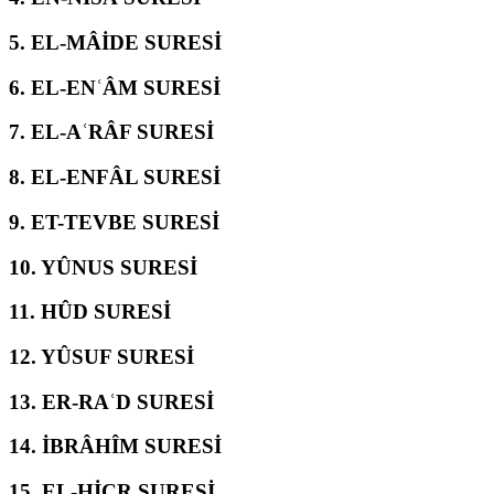
5.
EL-MÂİDE SURESİ
6.
EL-ENʿÂM SURESİ
7.
EL-AʿRÂF SURESİ
8.
EL-ENFÂL SURESİ
9.
ET-TEVBE SURESİ
10.
YÛNUS SURESİ
11.
HÛD SURESİ
12.
YÛSUF SURESİ
13.
ER-RAʿD SURESİ
14.
İBRÂHÎM SURESİ
15.
EL-ḤİCR SURESİ