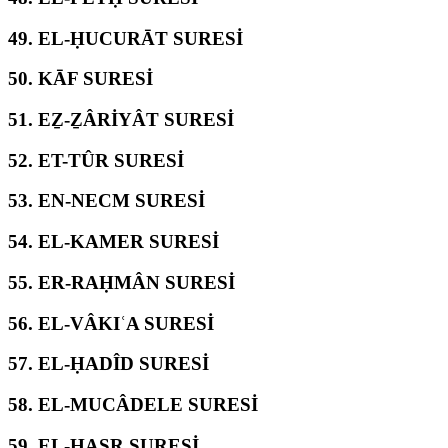
49.
EL-ḤUCURĀT SURESİ
50.
KĀF SURESİ
51.
EẔ-ẔÂRİYÂT SURESİ
52.
ET-TÛR SURESİ
53.
EN-NECM SURESİ
54.
EL-KAMER SURESİ
55.
ER-RAḤMÂN SURESİ
56.
EL-VÂKIʿA SURESİ
57.
EL-ḤADÎD SURESİ
58.
EL-MUCÂDELE SURESİ
59.
EL-ḤAŞR SURESİ