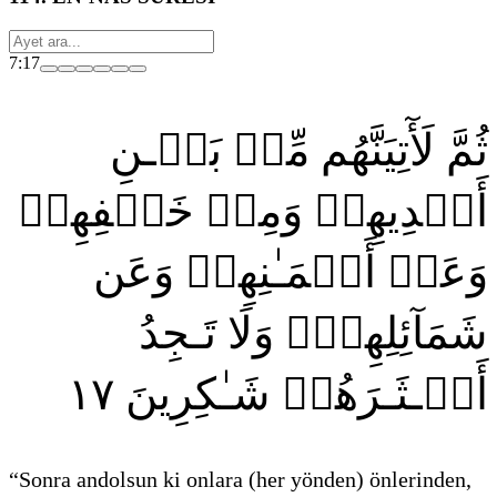
7:17
ثُمَّ لَأٓتِيَنَّهُم مِّنۢ بَيۡـنِ
أَيۡدِيهِمۡ وَمِنۡ خَلۡفِهِمۡ
وَعَنۡ أَيۡمَـٰنِهِمۡ وَعَن
شَمَآئِلِهِمۡۖ وَلَا تَـجِدُ
١٧
أَكۡـثَـرَهُمۡ شَـٰكِرِينَ
“Sonra andolsun ki onlara
(her yönden)
önlerinden,