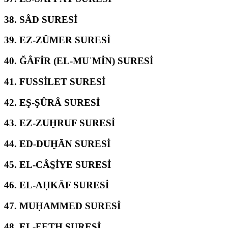
38.
SÂD SURESİ
39.
EZ-ZÜMER SURESİ
40.
ĞÂFİR (EL-MUʾMİN) SURESİ
41.
FUSSİLET SURESİ
42.
EŞ-ŞÛRÂ SURESİ
43.
EZ-ZUḪRUF SURESİ
44.
ED-DUḪĀN SURESİ
45.
EL-CÂS̱İYE SURESİ
46.
EL-AḤKĀF SURESİ
47.
MUḤAMMED SURESİ
48.
EL-FETḤ SURESİ