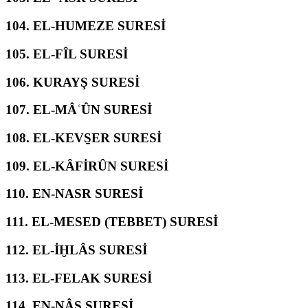
104.
EL-HUMEZE SURESİ
105.
EL-FÎL SURESİ
106.
KURAYŞ SURESİ
107.
EL-MÂʿÛN SURESİ
108.
EL-KEVS̱ER SURESİ
109.
EL-KÂFİRÛN SURESİ
110.
EN-NASR SURESİ
111.
EL-MESED (TEBBET) SURESİ
112.
EL-İḪLÂS SURESİ
113.
EL-FELAK SURESİ
114.
EN-NÂS SURESİ