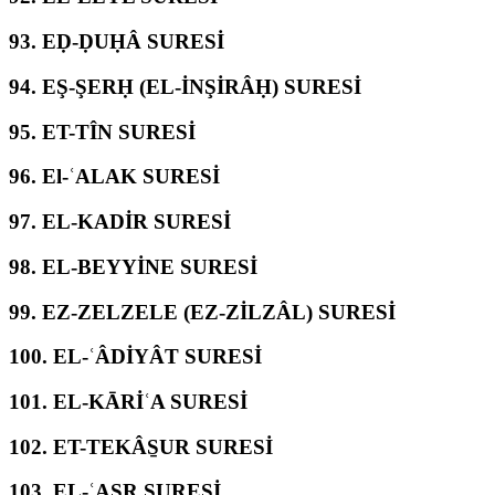
93.
EḌ-ḌUḤÂ SURESİ
94.
EŞ-ŞERḤ (EL-İNŞİRÂḤ) SURESİ
95.
ET-TÎN SURESİ
96.
El-ʿALAK SURESİ
97.
EL-KADİR SURESİ
98.
EL-BEYYİNE SURESİ
99.
EZ-ZELZELE (EZ-ZİLZÂL) SURESİ
100.
EL-ʿÂDİYÂT SURESİ
101.
EL-KĀRİʿA SURESİ
102.
ET-TEKÂS̱UR SURESİ
103.
EL-ʿASR SURESİ