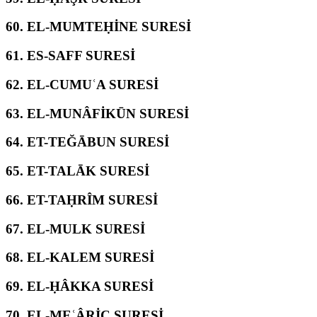
60.
EL-MUMTEḤİNE SURESİ
61.
ES-SAFF SURESİ
62.
EL-CUMUʿA SURESİ
63.
EL-MUNÂFİKŪN SURESİ
64.
ET-TEĞĀBUN SURESİ
65.
ET-TALĀK SURESİ
66.
ET-TAḤRÎM SURESİ
67.
EL-MULK SURESİ
68.
EL-KALEM SURESİ
69.
EL-ḤÂKKA SURESİ
70.
EL-MEʿÂRİC SURESİ