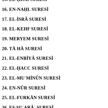
16.
EN-NAḤL SURESİ
17.
EL-İSRÂ SURESİ
18.
EL-KEHF SURESİ
19.
MERYEM SURESİ
20.
TĀ HÂ SURESİ
21.
EL-ENBİYÂ SURESİ
22.
EL-ḤACC SURESİ
23.
EL-MUʾMİNÛN SURESİ
24.
EN-NÛR SURESİ
25.
EL-FURKĀN SURESİ
26.
EŞ-ŞUʿARÂʾ SURESİ