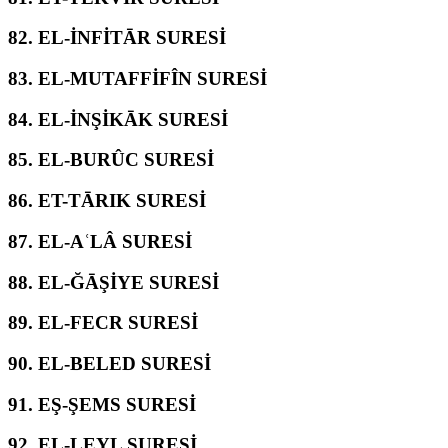
82.
EL-İNFİTĀR SURESİ
83.
EL-MUTAFFİFÎN SURESİ
84.
EL-İNŞİKĀK SURESİ
85.
EL-BURÛC SURESİ
86.
ET-TĀRIK SURESİ
87.
EL-AʿLÂ SURESİ
88.
EL-ĞĀŞİYE SURESİ
89.
EL-FECR SURESİ
90.
EL-BELED SURESİ
91.
EŞ-ŞEMS SURESİ
92.
EL-LEYL SURESİ