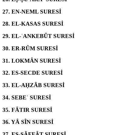
27.
EN-NEML SURESİ
28.
EL-KASAS SURESİ
29.
EL-ʿANKEBÛT SURESİ
30.
ER-RÛM SURESİ
31.
LOKMÂN SURESİ
32.
ES-SECDE SURESİ
33.
EL-AḤZÂB SURESİ
34.
SEBEʾ SURESİ
35.
FÂTIR SURESİ
36.
YÂ SÎN SURESİ
37.
ES-SÂFFÂT SURESİ