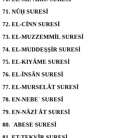
71.
NÛḤ SURESİ
72.
EL-CİNN SURESİ
73.
EL-MUZZEMMİL SURESİ
74.
EL-MUDDES̱S̱İR SURESİ
75.
EL-KIYÂME SURESİ
76.
EL-İNSÂN SURESİ
77.
EL-MURSELÂT SURESİ
78.
EN-NEBEʾ SURESİ
79.
EN-NÂZİʿÂT SURESİ
80.
ʿABESE SURESİ
81.
ET-TEKVÎR SURESİ