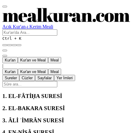
Açık Kur'an-ı Kerim Meali
Ctrl + K
Kur'an
Kur'an ve Meal
Meal
|
Kur'an
Kur'an ve Meal
Meal
Sureler
Cüzler
Sayfalar
Yer İmleri
1.
EL-FÂTİḤA SURESİ
2.
EL-BAKARA SURESİ
3.
ÂLİ ʿİMRÂN SURESİ
4.
EN-NİSÂ SURESİ