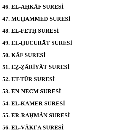
46.
EL-AḤKĀF SURESİ
47.
MUḤAMMED SURESİ
48.
EL-FETḤ SURESİ
49.
EL-ḤUCURĀT SURESİ
50.
KĀF SURESİ
51.
EẔ-ẔÂRİYÂT SURESİ
52.
ET-TÛR SURESİ
53.
EN-NECM SURESİ
54.
EL-KAMER SURESİ
55.
ER-RAḤMÂN SURESİ
56.
EL-VÂKIʿA SURESİ