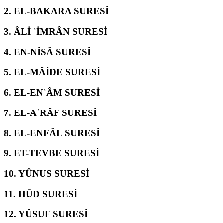
2.
EL-BAKARA SURESİ
3.
ÂLİ ʿİMRÂN SURESİ
4.
EN-NİSÂ SURESİ
5.
EL-MÂİDE SURESİ
6.
EL-ENʿÂM SURESİ
7.
EL-AʿRÂF SURESİ
8.
EL-ENFÂL SURESİ
9.
ET-TEVBE SURESİ
10.
YÛNUS SURESİ
11.
HÛD SURESİ
12.
YÛSUF SURESİ