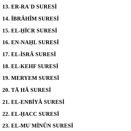
13.
ER-RAʿD SURESİ
14.
İBRÂHÎM SURESİ
15.
EL-ḤİCR SURESİ
16.
EN-NAḤL SURESİ
17.
EL-İSRÂ SURESİ
18.
EL-KEHF SURESİ
19.
MERYEM SURESİ
20.
TĀ HÂ SURESİ
21.
EL-ENBİYÂ SURESİ
22.
EL-ḤACC SURESİ
23.
EL-MUʾMİNÛN SURESİ