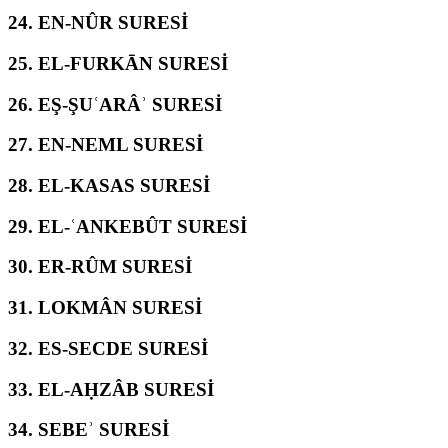
24.
EN-NÛR SURESİ
25.
EL-FURKĀN SURESİ
26.
EŞ-ŞUʿARÂʾ SURESİ
27.
EN-NEML SURESİ
28.
EL-KASAS SURESİ
29.
EL-ʿANKEBÛT SURESİ
30.
ER-RÛM SURESİ
31.
LOKMÂN SURESİ
32.
ES-SECDE SURESİ
33.
EL-AḤZÂB SURESİ
34.
SEBEʾ SURESİ