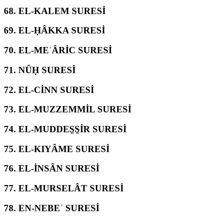
68.
EL-KALEM SURESİ
69.
EL-ḤÂKKA SURESİ
70.
EL-MEʿÂRİC SURESİ
71.
NÛḤ SURESİ
72.
EL-CİNN SURESİ
73.
EL-MUZZEMMİL SURESİ
74.
EL-MUDDES̱S̱İR SURESİ
75.
EL-KIYÂME SURESİ
76.
EL-İNSÂN SURESİ
77.
EL-MURSELÂT SURESİ
78.
EN-NEBEʾ SURESİ