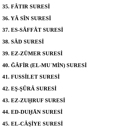
35.
FÂTIR SURESİ
36.
YÂ SÎN SURESİ
37.
ES-SÂFFÂT SURESİ
38.
SÂD SURESİ
39.
EZ-ZÜMER SURESİ
40.
ĞÂFİR (EL-MUʾMİN) SURESİ
41.
FUSSİLET SURESİ
42.
EŞ-ŞÛRÂ SURESİ
43.
EZ-ZUḪRUF SURESİ
44.
ED-DUḪĀN SURESİ
45.
EL-CÂS̱İYE SURESİ