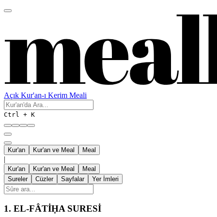
Açık Kur'an-ı Kerim Meali
Ctrl + K
Kur'an
Kur'an ve Meal
Meal
|
Kur'an
Kur'an ve Meal
Meal
Sureler
Cüzler
Sayfalar
Yer İmleri
1.
EL-FÂTİḤA SURESİ