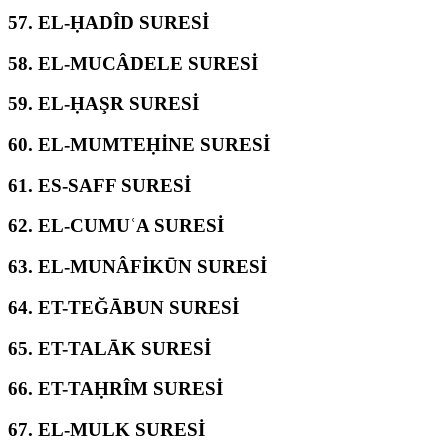
57.
EL-ḤADÎD SURESİ
58.
EL-MUCÂDELE SURESİ
59.
EL-ḤAŞR SURESİ
60.
EL-MUMTEḤİNE SURESİ
61.
ES-SAFF SURESİ
62.
EL-CUMUʿA SURESİ
63.
EL-MUNÂFİKŪN SURESİ
64.
ET-TEĞĀBUN SURESİ
65.
ET-TALĀK SURESİ
66.
ET-TAḤRÎM SURESİ
67.
EL-MULK SURESİ