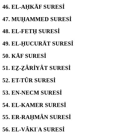
46.
EL-AḤKĀF SURESİ
47.
MUḤAMMED SURESİ
48.
EL-FETḤ SURESİ
49.
EL-ḤUCURĀT SURESİ
50.
KĀF SURESİ
51.
EẔ-ẔÂRİYÂT SURESİ
52.
ET-TÛR SURESİ
53.
EN-NECM SURESİ
54.
EL-KAMER SURESİ
55.
ER-RAḤMÂN SURESİ
56.
EL-VÂKIʿA SURESİ