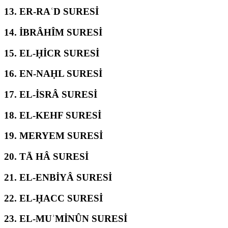
13.
ER-RAʿD SURESİ
14.
İBRÂHÎM SURESİ
15.
EL-ḤİCR SURESİ
16.
EN-NAḤL SURESİ
17.
EL-İSRÂ SURESİ
18.
EL-KEHF SURESİ
19.
MERYEM SURESİ
20.
TĀ HÂ SURESİ
21.
EL-ENBİYÂ SURESİ
22.
EL-ḤACC SURESİ
23.
EL-MUʾMİNÛN SURESİ