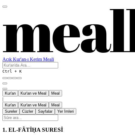
Açık Kur'an-ı Kerim Meali
Ctrl + K
Kur'an
Kur'an ve Meal
Meal
|
Kur'an
Kur'an ve Meal
Meal
Sureler
Cüzler
Sayfalar
Yer İmleri
1.
EL-FÂTİḤA SURESİ