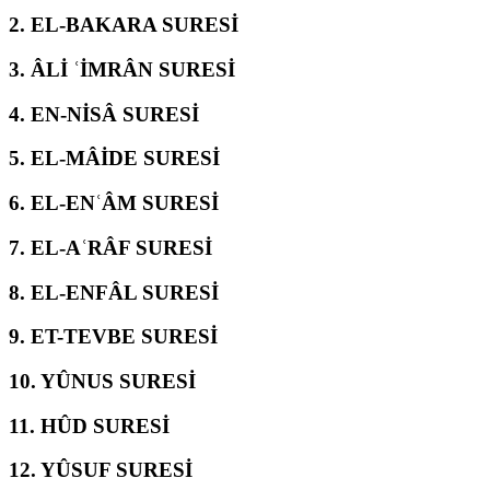
2.
EL-BAKARA SURESİ
3.
ÂLİ ʿİMRÂN SURESİ
4.
EN-NİSÂ SURESİ
5.
EL-MÂİDE SURESİ
6.
EL-ENʿÂM SURESİ
7.
EL-AʿRÂF SURESİ
8.
EL-ENFÂL SURESİ
9.
ET-TEVBE SURESİ
10.
YÛNUS SURESİ
11.
HÛD SURESİ
12.
YÛSUF SURESİ