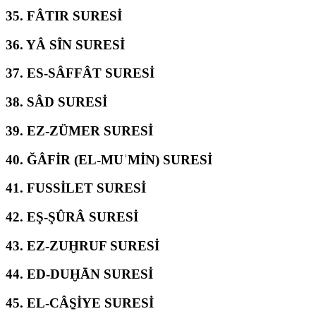
35.
FÂTIR SURESİ
36.
YÂ SÎN SURESİ
37.
ES-SÂFFÂT SURESİ
38.
SÂD SURESİ
39.
EZ-ZÜMER SURESİ
40.
ĞÂFİR (EL-MUʾMİN) SURESİ
41.
FUSSİLET SURESİ
42.
EŞ-ŞÛRÂ SURESİ
43.
EZ-ZUḪRUF SURESİ
44.
ED-DUḪĀN SURESİ
45.
EL-CÂS̱İYE SURESİ