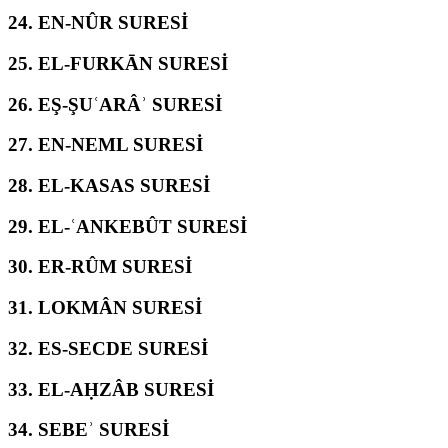
24.
EN-NÛR SURESİ
25.
EL-FURKĀN SURESİ
26.
EŞ-ŞUʿARÂʾ SURESİ
27.
EN-NEML SURESİ
28.
EL-KASAS SURESİ
29.
EL-ʿANKEBÛT SURESİ
30.
ER-RÛM SURESİ
31.
LOKMÂN SURESİ
32.
ES-SECDE SURESİ
33.
EL-AḤZÂB SURESİ
34.
SEBEʾ SURESİ