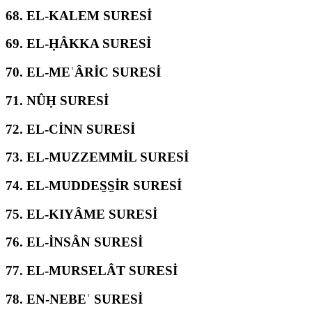
68.
EL-KALEM SURESİ
69.
EL-ḤÂKKA SURESİ
70.
EL-MEʿÂRİC SURESİ
71.
NÛḤ SURESİ
72.
EL-CİNN SURESİ
73.
EL-MUZZEMMİL SURESİ
74.
EL-MUDDES̱S̱İR SURESİ
75.
EL-KIYÂME SURESİ
76.
EL-İNSÂN SURESİ
77.
EL-MURSELÂT SURESİ
78.
EN-NEBEʾ SURESİ