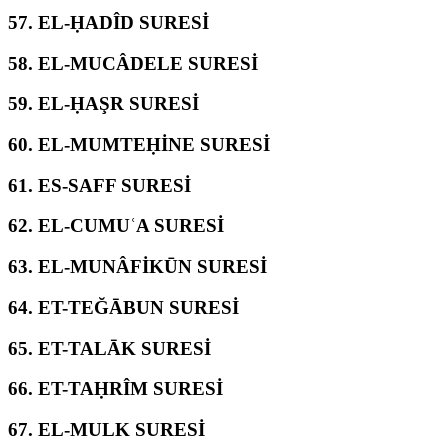
57.
EL-ḤADÎD SURESİ
58.
EL-MUCÂDELE SURESİ
59.
EL-ḤAŞR SURESİ
60.
EL-MUMTEḤİNE SURESİ
61.
ES-SAFF SURESİ
62.
EL-CUMUʿA SURESİ
63.
EL-MUNÂFİKŪN SURESİ
64.
ET-TEĞĀBUN SURESİ
65.
ET-TALĀK SURESİ
66.
ET-TAḤRÎM SURESİ
67.
EL-MULK SURESİ