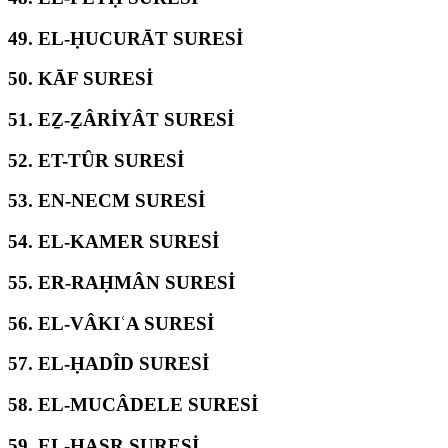
49.
EL-ḤUCURĀT SURESİ
50.
KĀF SURESİ
51.
EẔ-ẔÂRİYÂT SURESİ
52.
ET-TÛR SURESİ
53.
EN-NECM SURESİ
54.
EL-KAMER SURESİ
55.
ER-RAḤMÂN SURESİ
56.
EL-VÂKIʿA SURESİ
57.
EL-ḤADÎD SURESİ
58.
EL-MUCÂDELE SURESİ
59.
EL-ḤAŞR SURESİ