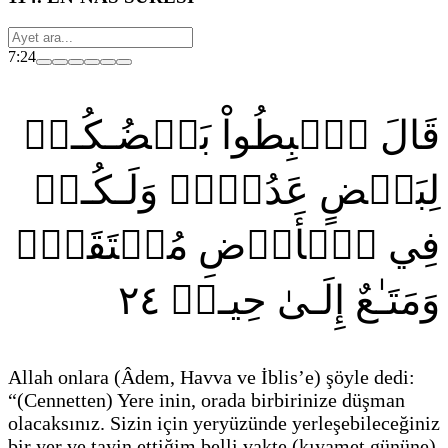
7:24
قَالَ ٱهۡبِطُواْ بَعۡضُـكُـمۡ
لِبَعۡضٍ عَدُوّٞۖ وَلَـكُـمۡ
فِي ٱلۡأَرۡضِ مُسۡتَقَرّٞ
٢٤
وَمَتَـٰعٌ إِلَـىٰ حِيـنٖ
Allah onlara
(Âdem, Havva ve İblis’e)
şöyle dedi:
“
(Cennetten)
Yere inin, orada birbirinize düşman
olacaksınız. Sizin için yeryüzünde yerleşebileceğiniz
bir yer ve tayin ettiğim belli vakte
(kıyamet gününe)