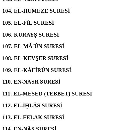
104.
EL-HUMEZE SURESİ
105.
EL-FÎL SURESİ
106.
KURAYŞ SURESİ
107.
EL-MÂʿÛN SURESİ
108.
EL-KEVS̱ER SURESİ
109.
EL-KÂFİRÛN SURESİ
110.
EN-NASR SURESİ
111.
EL-MESED (TEBBET) SURESİ
112.
EL-İḪLÂS SURESİ
113.
EL-FELAK SURESİ
114.
EN-NÂS SURESİ