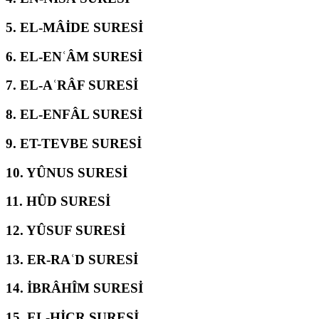
5.
EL-MÂİDE SURESİ
6.
EL-ENʿÂM SURESİ
7.
EL-AʿRÂF SURESİ
8.
EL-ENFÂL SURESİ
9.
ET-TEVBE SURESİ
10.
YÛNUS SURESİ
11.
HÛD SURESİ
12.
YÛSUF SURESİ
13.
ER-RAʿD SURESİ
14.
İBRÂHÎM SURESİ
15.
EL-ḤİCR SURESİ