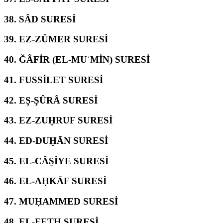
38.
SÂD SURESİ
39.
EZ-ZÜMER SURESİ
40.
ĞÂFİR (EL-MUʾMİN) SURESİ
41.
FUSSİLET SURESİ
42.
EŞ-ŞÛRÂ SURESİ
43.
EZ-ZUḪRUF SURESİ
44.
ED-DUḪĀN SURESİ
45.
EL-CÂS̱İYE SURESİ
46.
EL-AḤKĀF SURESİ
47.
MUḤAMMED SURESİ
48.
EL-FETḤ SURESİ