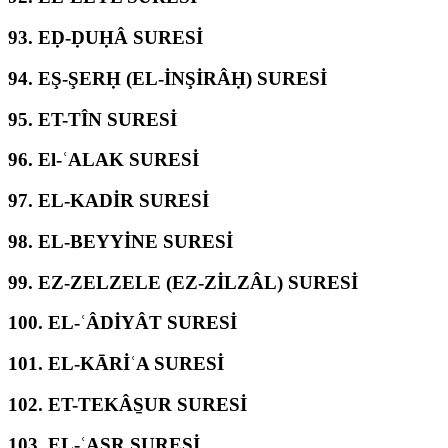
93.
EḌ-ḌUḤÂ SURESİ
94.
EŞ-ŞERḤ (EL-İNŞİRÂḤ) SURESİ
95.
ET-TÎN SURESİ
96.
El-ʿALAK SURESİ
97.
EL-KADİR SURESİ
98.
EL-BEYYİNE SURESİ
99.
EZ-ZELZELE (EZ-ZİLZÂL) SURESİ
100.
EL-ʿÂDİYÂT SURESİ
101.
EL-KĀRİʿA SURESİ
102.
ET-TEKÂS̱UR SURESİ
103.
EL-ʿASR SURESİ