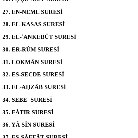
27.
EN-NEML SURESİ
28.
EL-KASAS SURESİ
29.
EL-ʿANKEBÛT SURESİ
30.
ER-RÛM SURESİ
31.
LOKMÂN SURESİ
32.
ES-SECDE SURESİ
33.
EL-AḤZÂB SURESİ
34.
SEBEʾ SURESİ
35.
FÂTIR SURESİ
36.
YÂ SÎN SURESİ
37.
ES-SÂFFÂT SURESİ