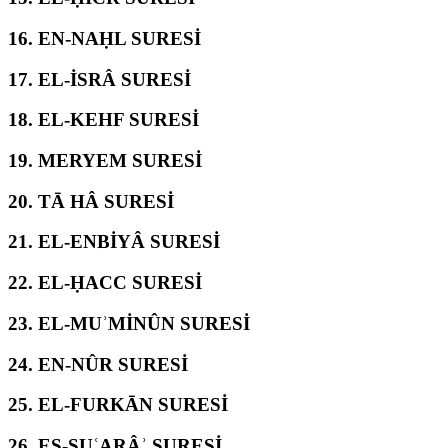
16.
EN-NAḤL SURESİ
17.
EL-İSRÂ SURESİ
18.
EL-KEHF SURESİ
19.
MERYEM SURESİ
20.
TĀ HÂ SURESİ
21.
EL-ENBİYÂ SURESİ
22.
EL-ḤACC SURESİ
23.
EL-MUʾMİNÛN SURESİ
24.
EN-NÛR SURESİ
25.
EL-FURKĀN SURESİ
26.
EŞ-ŞUʿARÂʾ SURESİ