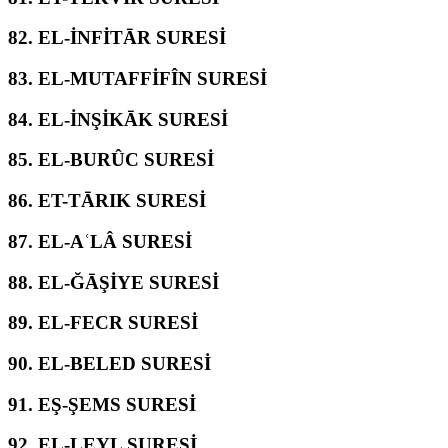
82.
EL-İNFİTĀR SURESİ
83.
EL-MUTAFFİFÎN SURESİ
84.
EL-İNŞİKĀK SURESİ
85.
EL-BURÛC SURESİ
86.
ET-TĀRIK SURESİ
87.
EL-AʿLÂ SURESİ
88.
EL-ĞĀŞİYE SURESİ
89.
EL-FECR SURESİ
90.
EL-BELED SURESİ
91.
EŞ-ŞEMS SURESİ
92.
EL-LEYL SURESİ