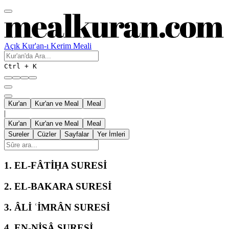
Açık Kur'an-ı Kerim Meali
Ctrl + K
Kur'an
Kur'an ve Meal
Meal
|
Kur'an
Kur'an ve Meal
Meal
Sureler
Cüzler
Sayfalar
Yer İmleri
1.
EL-FÂTİḤA SURESİ
2.
EL-BAKARA SURESİ
3.
ÂLİ ʿİMRÂN SURESİ
4.
EN-NİSÂ SURESİ