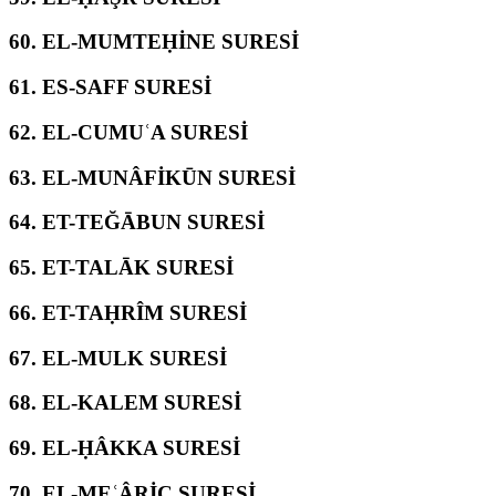
60.
EL-MUMTEḤİNE SURESİ
61.
ES-SAFF SURESİ
62.
EL-CUMUʿA SURESİ
63.
EL-MUNÂFİKŪN SURESİ
64.
ET-TEĞĀBUN SURESİ
65.
ET-TALĀK SURESİ
66.
ET-TAḤRÎM SURESİ
67.
EL-MULK SURESİ
68.
EL-KALEM SURESİ
69.
EL-ḤÂKKA SURESİ
70.
EL-MEʿÂRİC SURESİ