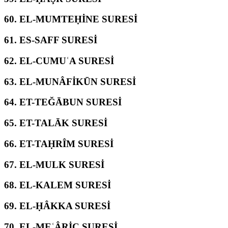
60.
EL-MUMTEḤİNE SURESİ
61.
ES-SAFF SURESİ
62.
EL-CUMUʿA SURESİ
63.
EL-MUNÂFİKŪN SURESİ
64.
ET-TEĞĀBUN SURESİ
65.
ET-TALĀK SURESİ
66.
ET-TAḤRÎM SURESİ
67.
EL-MULK SURESİ
68.
EL-KALEM SURESİ
69.
EL-ḤÂKKA SURESİ
70.
EL-MEʿÂRİC SURESİ