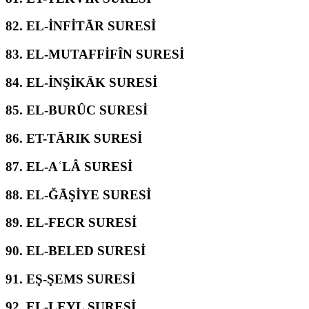
82.
EL-İNFİTĀR SURESİ
83.
EL-MUTAFFİFÎN SURESİ
84.
EL-İNŞİKĀK SURESİ
85.
EL-BURÛC SURESİ
86.
ET-TĀRIK SURESİ
87.
EL-AʿLÂ SURESİ
88.
EL-ĞĀŞİYE SURESİ
89.
EL-FECR SURESİ
90.
EL-BELED SURESİ
91.
EŞ-ŞEMS SURESİ
92.
EL-LEYL SURESİ