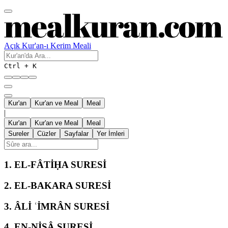
Açık Kur'an-ı Kerim Meali
Ctrl + K
Kur'an
Kur'an ve Meal
Meal
|
Kur'an
Kur'an ve Meal
Meal
Sureler
Cüzler
Sayfalar
Yer İmleri
1.
EL-FÂTİḤA SURESİ
2.
EL-BAKARA SURESİ
3.
ÂLİ ʿİMRÂN SURESİ
4.
EN-NİSÂ SURESİ