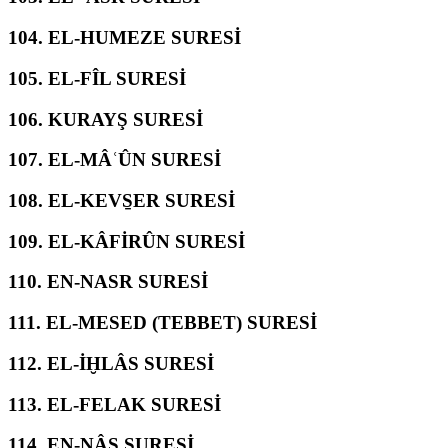
104.
EL-HUMEZE SURESİ
105.
EL-FÎL SURESİ
106.
KURAYŞ SURESİ
107.
EL-MÂʿÛN SURESİ
108.
EL-KEVS̱ER SURESİ
109.
EL-KÂFİRÛN SURESİ
110.
EN-NASR SURESİ
111.
EL-MESED (TEBBET) SURESİ
112.
EL-İḪLÂS SURESİ
113.
EL-FELAK SURESİ
114.
EN-NÂS SURESİ