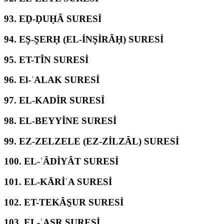
93.
EḌ-ḌUḤÂ SURESİ
94.
EŞ-ŞERḤ (EL-İNŞİRÂḤ) SURESİ
95.
ET-TÎN SURESİ
96.
El-ʿALAK SURESİ
97.
EL-KADİR SURESİ
98.
EL-BEYYİNE SURESİ
99.
EZ-ZELZELE (EZ-ZİLZÂL) SURESİ
100.
EL-ʿÂDİYÂT SURESİ
101.
EL-KĀRİʿA SURESİ
102.
ET-TEKÂS̱UR SURESİ
103.
EL-ʿASR SURESİ