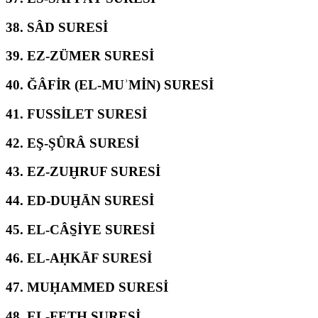
38.
SÂD SURESİ
39.
EZ-ZÜMER SURESİ
40.
ĞÂFİR (EL-MUʾMİN) SURESİ
41.
FUSSİLET SURESİ
42.
EŞ-ŞÛRÂ SURESİ
43.
EZ-ZUḪRUF SURESİ
44.
ED-DUḪĀN SURESİ
45.
EL-CÂS̱İYE SURESİ
46.
EL-AḤKĀF SURESİ
47.
MUḤAMMED SURESİ
48.
EL-FETḤ SURESİ