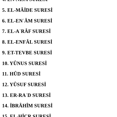
5.
EL-MÂİDE SURESİ
6.
EL-ENʿÂM SURESİ
7.
EL-AʿRÂF SURESİ
8.
EL-ENFÂL SURESİ
9.
ET-TEVBE SURESİ
10.
YÛNUS SURESİ
11.
HÛD SURESİ
12.
YÛSUF SURESİ
13.
ER-RAʿD SURESİ
14.
İBRÂHÎM SURESİ
15.
EL-ḤİCR SURESİ