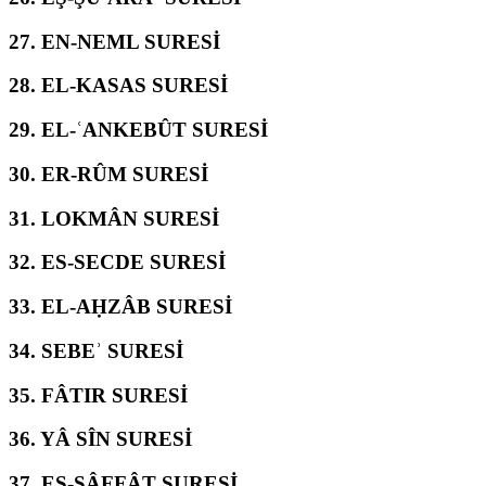
27.
EN-NEML SURESİ
28.
EL-KASAS SURESİ
29.
EL-ʿANKEBÛT SURESİ
30.
ER-RÛM SURESİ
31.
LOKMÂN SURESİ
32.
ES-SECDE SURESİ
33.
EL-AḤZÂB SURESİ
34.
SEBEʾ SURESİ
35.
FÂTIR SURESİ
36.
YÂ SÎN SURESİ
37.
ES-SÂFFÂT SURESİ