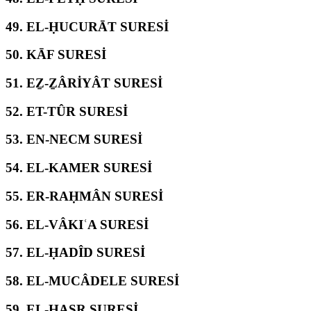
49.
EL-ḤUCURĀT SURESİ
50.
KĀF SURESİ
51.
EẔ-ẔÂRİYÂT SURESİ
52.
ET-TÛR SURESİ
53.
EN-NECM SURESİ
54.
EL-KAMER SURESİ
55.
ER-RAḤMÂN SURESİ
56.
EL-VÂKIʿA SURESİ
57.
EL-ḤADÎD SURESİ
58.
EL-MUCÂDELE SURESİ
59.
EL-ḤAŞR SURESİ