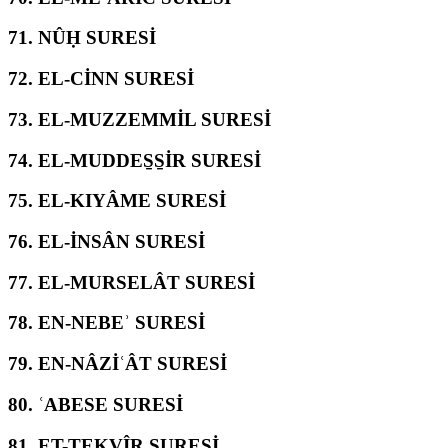
71.
NÛḤ SURESİ
72.
EL-CİNN SURESİ
73.
EL-MUZZEMMİL SURESİ
74.
EL-MUDDES̱S̱İR SURESİ
75.
EL-KIYÂME SURESİ
76.
EL-İNSÂN SURESİ
77.
EL-MURSELÂT SURESİ
78.
EN-NEBEʾ SURESİ
79.
EN-NÂZİʿÂT SURESİ
80.
ʿABESE SURESİ
81.
ET-TEKVÎR SURESİ