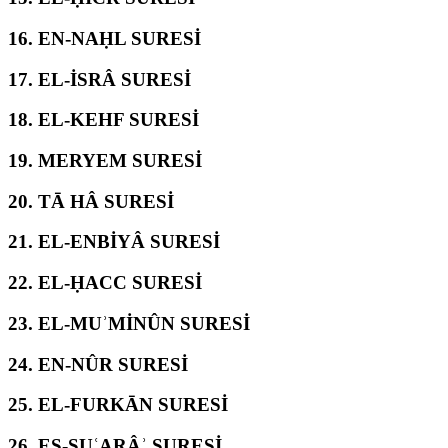
16.
EN-NAḤL SURESİ
17.
EL-İSRÂ SURESİ
18.
EL-KEHF SURESİ
19.
MERYEM SURESİ
20.
TĀ HÂ SURESİ
21.
EL-ENBİYÂ SURESİ
22.
EL-ḤACC SURESİ
23.
EL-MUʾMİNÛN SURESİ
24.
EN-NÛR SURESİ
25.
EL-FURKĀN SURESİ
26.
EŞ-ŞUʿARÂʾ SURESİ