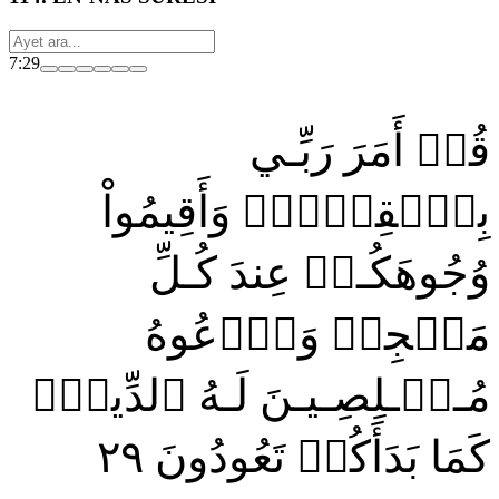
7:29
قُلۡ أَمَرَ رَبِّـي
بِٱلۡقِسۡطِۖ وَأَقِيمُواْ
وُجُوهَكُـمۡ عِندَ كُـلِّ
مَسۡجِدٖ وَٱدۡعُوهُ
مُـخۡـلِصِـيـنَ لَـهُ ٱلدِّينَۚ
٢٩
كَمَا بَدَأَكُمۡ تَعُودُونَ