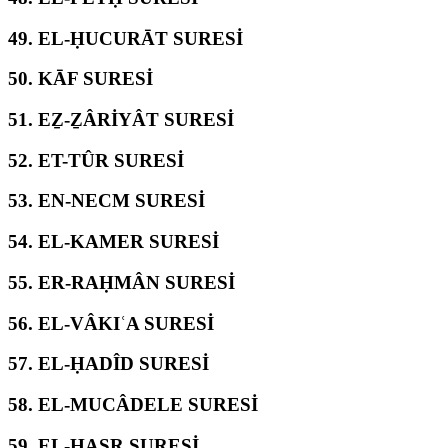
49.
EL-ḤUCURĀT SURESİ
50.
KĀF SURESİ
51.
EẔ-ẔÂRİYÂT SURESİ
52.
ET-TÛR SURESİ
53.
EN-NECM SURESİ
54.
EL-KAMER SURESİ
55.
ER-RAḤMÂN SURESİ
56.
EL-VÂKIʿA SURESİ
57.
EL-ḤADÎD SURESİ
58.
EL-MUCÂDELE SURESİ
59.
EL-ḤAŞR SURESİ