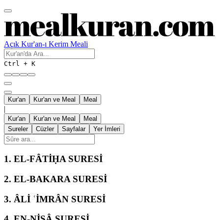
Açık Kur'an-ı Kerim Meali
Ctrl + K
Kur'an
Kur'an ve Meal
Meal
|
Kur'an
Kur'an ve Meal
Meal
Sureler
Cüzler
Sayfalar
Yer İmleri
1.
EL-FÂTİḤA SURESİ
2.
EL-BAKARA SURESİ
3.
ÂLİ ʿİMRÂN SURESİ
4.
EN-NİSÂ SURESİ