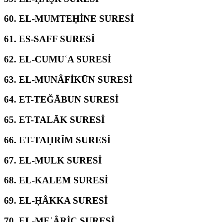
60.
EL-MUMTEḤİNE SURESİ
61.
ES-SAFF SURESİ
62.
EL-CUMUʿA SURESİ
63.
EL-MUNÂFİKŪN SURESİ
64.
ET-TEĞĀBUN SURESİ
65.
ET-TALĀK SURESİ
66.
ET-TAḤRÎM SURESİ
67.
EL-MULK SURESİ
68.
EL-KALEM SURESİ
69.
EL-ḤÂKKA SURESİ
70.
EL-MEʿÂRİC SURESİ