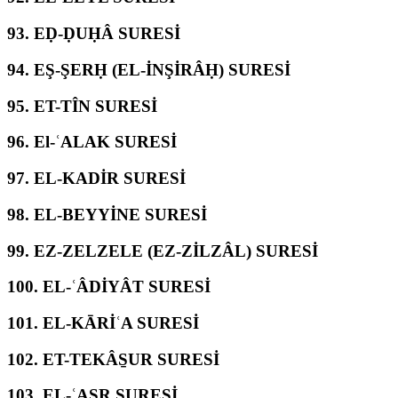
93.
EḌ-ḌUḤÂ SURESİ
94.
EŞ-ŞERḤ (EL-İNŞİRÂḤ) SURESİ
95.
ET-TÎN SURESİ
96.
El-ʿALAK SURESİ
97.
EL-KADİR SURESİ
98.
EL-BEYYİNE SURESİ
99.
EZ-ZELZELE (EZ-ZİLZÂL) SURESİ
100.
EL-ʿÂDİYÂT SURESİ
101.
EL-KĀRİʿA SURESİ
102.
ET-TEKÂS̱UR SURESİ
103.
EL-ʿASR SURESİ