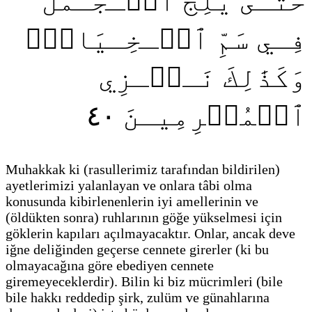
حَتَّـىٰ يَلِجَ ٱلۡـجَـمَلُ
فِـي سَمِّ ٱلۡـخِـيَاطِۚ
وَكَذَٰلِكَ نَـجۡـزِي
٤٠
ٱلۡمُجۡرِمِيـنَ
Muhakkak ki
(rasullerimiz tarafından bildirilen)
ayetlerimizi yalanlayan ve onlara tâbi olma
konusunda kibirlenenlerin iyi amellerinin ve
(öldükten sonra)
ruhlarının göğe yükselmesi için
göklerin kapıları açılmayacaktır. Onlar, ancak deve
iğne deliğinden geçerse cennete girerler
(ki bu
olmayacağına göre ebediyen cennete
giremeyeceklerdir)
. Bilin ki biz mücrimleri
(bile
bile hakkı reddedip şirk, zulüm ve günahlarına