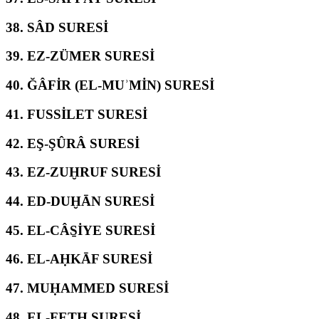
38.
SÂD SURESİ
39.
EZ-ZÜMER SURESİ
40.
ĞÂFİR (EL-MUʾMİN) SURESİ
41.
FUSSİLET SURESİ
42.
EŞ-ŞÛRÂ SURESİ
43.
EZ-ZUḪRUF SURESİ
44.
ED-DUḪĀN SURESİ
45.
EL-CÂS̱İYE SURESİ
46.
EL-AḤKĀF SURESİ
47.
MUḤAMMED SURESİ
48.
EL-FETḤ SURESİ