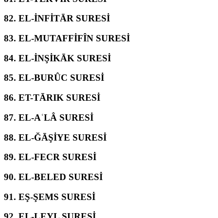
82.
EL-İNFİTĀR SURESİ
83.
EL-MUTAFFİFÎN SURESİ
84.
EL-İNŞİKĀK SURESİ
85.
EL-BURÛC SURESİ
86.
ET-TĀRIK SURESİ
87.
EL-AʿLÂ SURESİ
88.
EL-ĞĀŞİYE SURESİ
89.
EL-FECR SURESİ
90.
EL-BELED SURESİ
91.
EŞ-ŞEMS SURESİ
92.
EL-LEYL SURESİ