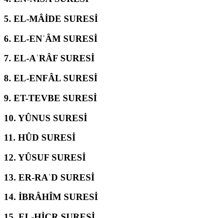
5.
EL-MÂİDE SURESİ
6.
EL-ENʿÂM SURESİ
7.
EL-AʿRÂF SURESİ
8.
EL-ENFÂL SURESİ
9.
ET-TEVBE SURESİ
10.
YÛNUS SURESİ
11.
HÛD SURESİ
12.
YÛSUF SURESİ
13.
ER-RAʿD SURESİ
14.
İBRÂHÎM SURESİ
15.
EL-ḤİCR SURESİ