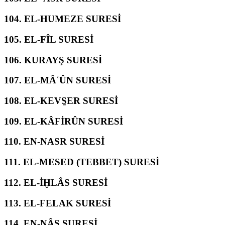
104.
EL-HUMEZE SURESİ
105.
EL-FÎL SURESİ
106.
KURAYŞ SURESİ
107.
EL-MÂʿÛN SURESİ
108.
EL-KEVS̱ER SURESİ
109.
EL-KÂFİRÛN SURESİ
110.
EN-NASR SURESİ
111.
EL-MESED (TEBBET) SURESİ
112.
EL-İḪLÂS SURESİ
113.
EL-FELAK SURESİ
114.
EN-NÂS SURESİ