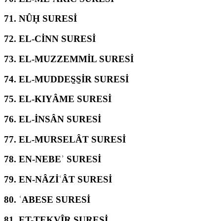
71.
NÛḤ SURESİ
72.
EL-CİNN SURESİ
73.
EL-MUZZEMMİL SURESİ
74.
EL-MUDDES̱S̱İR SURESİ
75.
EL-KIYÂME SURESİ
76.
EL-İNSÂN SURESİ
77.
EL-MURSELÂT SURESİ
78.
EN-NEBEʾ SURESİ
79.
EN-NÂZİʿÂT SURESİ
80.
ʿABESE SURESİ
81.
ET-TEKVÎR SURESİ