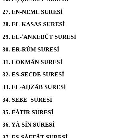
27.
EN-NEML SURESİ
28.
EL-KASAS SURESİ
29.
EL-ʿANKEBÛT SURESİ
30.
ER-RÛM SURESİ
31.
LOKMÂN SURESİ
32.
ES-SECDE SURESİ
33.
EL-AḤZÂB SURESİ
34.
SEBEʾ SURESİ
35.
FÂTIR SURESİ
36.
YÂ SÎN SURESİ
37.
ES-SÂFFÂT SURESİ