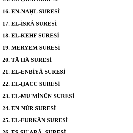
16.
EN-NAḤL SURESİ
17.
EL-İSRÂ SURESİ
18.
EL-KEHF SURESİ
19.
MERYEM SURESİ
20.
TĀ HÂ SURESİ
21.
EL-ENBİYÂ SURESİ
22.
EL-ḤACC SURESİ
23.
EL-MUʾMİNÛN SURESİ
24.
EN-NÛR SURESİ
25.
EL-FURKĀN SURESİ
26.
EŞ-ŞUʿARÂʾ SURESİ