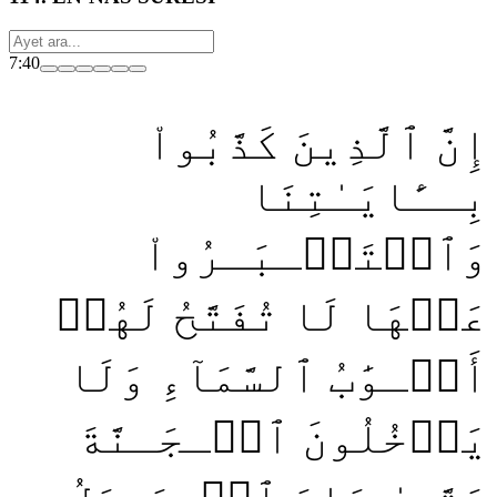
7:40
إِنَّ ٱلَّذِينَ كَذَّبُواْ
بِــَٔايَـٰتِنَا
وَٱسۡتَكۡـبَـرُواْ
عَنۡهَا لَا تُفَتَّحُ لَهُمۡ
أَبۡـوَٰبُ ٱلسَّمَآءِ وَلَا
يَدۡخُلُونَ ٱلۡـجَـنَّةَ