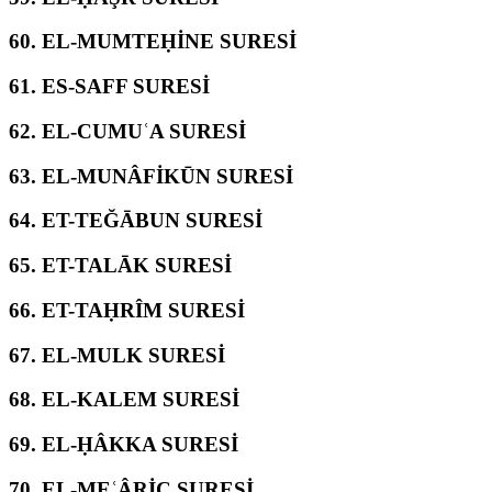
60.
EL-MUMTEḤİNE SURESİ
61.
ES-SAFF SURESİ
62.
EL-CUMUʿA SURESİ
63.
EL-MUNÂFİKŪN SURESİ
64.
ET-TEĞĀBUN SURESİ
65.
ET-TALĀK SURESİ
66.
ET-TAḤRÎM SURESİ
67.
EL-MULK SURESİ
68.
EL-KALEM SURESİ
69.
EL-ḤÂKKA SURESİ
70.
EL-MEʿÂRİC SURESİ