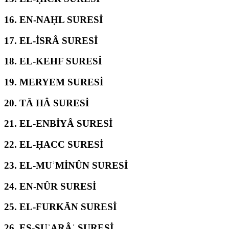
16.
EN-NAḤL SURESİ
17.
EL-İSRÂ SURESİ
18.
EL-KEHF SURESİ
19.
MERYEM SURESİ
20.
TĀ HÂ SURESİ
21.
EL-ENBİYÂ SURESİ
22.
EL-ḤACC SURESİ
23.
EL-MUʾMİNÛN SURESİ
24.
EN-NÛR SURESİ
25.
EL-FURKĀN SURESİ
26.
EŞ-ŞUʿARÂʾ SURESİ