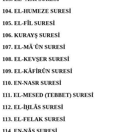
104.
EL-HUMEZE SURESİ
105.
EL-FÎL SURESİ
106.
KURAYŞ SURESİ
107.
EL-MÂʿÛN SURESİ
108.
EL-KEVS̱ER SURESİ
109.
EL-KÂFİRÛN SURESİ
110.
EN-NASR SURESİ
111.
EL-MESED (TEBBET) SURESİ
112.
EL-İḪLÂS SURESİ
113.
EL-FELAK SURESİ
114.
EN-NÂS SURESİ