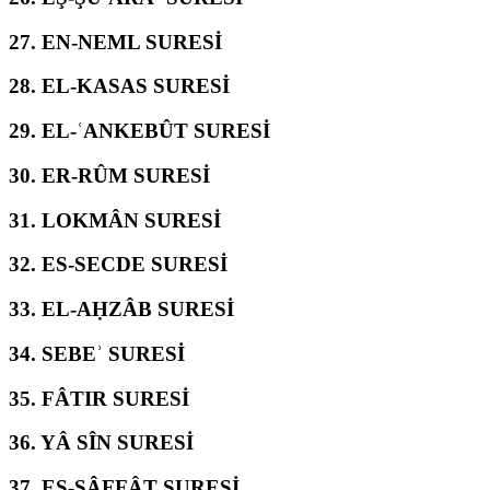
27.
EN-NEML SURESİ
28.
EL-KASAS SURESİ
29.
EL-ʿANKEBÛT SURESİ
30.
ER-RÛM SURESİ
31.
LOKMÂN SURESİ
32.
ES-SECDE SURESİ
33.
EL-AḤZÂB SURESİ
34.
SEBEʾ SURESİ
35.
FÂTIR SURESİ
36.
YÂ SÎN SURESİ
37.
ES-SÂFFÂT SURESİ