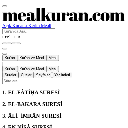
Açık Kur'an-ı Kerim Meali
Ctrl + K
Kur'an
Kur'an ve Meal
Meal
|
Kur'an
Kur'an ve Meal
Meal
Sureler
Cüzler
Sayfalar
Yer İmleri
1.
EL-FÂTİḤA SURESİ
2.
EL-BAKARA SURESİ
3.
ÂLİ ʿİMRÂN SURESİ
4.
EN-NİSÂ SURESİ