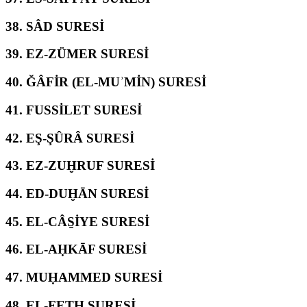
38.
SÂD SURESİ
39.
EZ-ZÜMER SURESİ
40.
ĞÂFİR (EL-MUʾMİN) SURESİ
41.
FUSSİLET SURESİ
42.
EŞ-ŞÛRÂ SURESİ
43.
EZ-ZUḪRUF SURESİ
44.
ED-DUḪĀN SURESİ
45.
EL-CÂS̱İYE SURESİ
46.
EL-AḤKĀF SURESİ
47.
MUḤAMMED SURESİ
48.
EL-FETḤ SURESİ