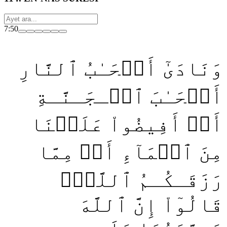
7:50
وَنَادَىٰٓ أَصۡحَـٰبُ ٱلنَّارِ
أَصۡحَـٰبَ ٱلۡـجَـنَّـةِ
أَنۡ أَفِيضُواْ عَلَيۡنَا
مِنَ ٱلۡمَآءِ أَوۡ مِمَّا
رَزَقَـكُـمُ ٱللَّهُۚ
قَالُوٓاْ إِنَّ ٱللَّهَ