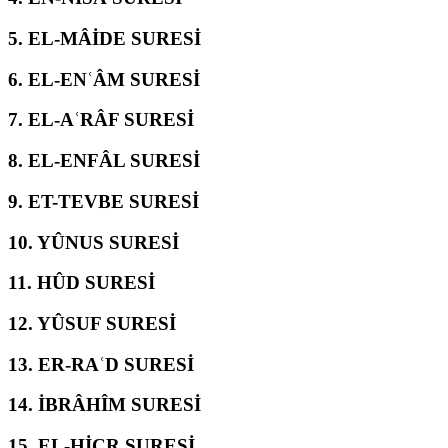
5.
EL-MÂİDE SURESİ
6.
EL-ENʿÂM SURESİ
7.
EL-AʿRÂF SURESİ
8.
EL-ENFÂL SURESİ
9.
ET-TEVBE SURESİ
10.
YÛNUS SURESİ
11.
HÛD SURESİ
12.
YÛSUF SURESİ
13.
ER-RAʿD SURESİ
14.
İBRÂHÎM SURESİ
15.
EL-ḤİCR SURESİ