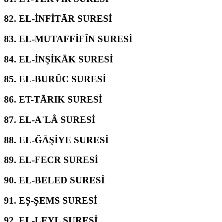
82.
EL-İNFİTĀR SURESİ
83.
EL-MUTAFFİFÎN SURESİ
84.
EL-İNŞİKĀK SURESİ
85.
EL-BURÛC SURESİ
86.
ET-TĀRIK SURESİ
87.
EL-AʿLÂ SURESİ
88.
EL-ĞĀŞİYE SURESİ
89.
EL-FECR SURESİ
90.
EL-BELED SURESİ
91.
EŞ-ŞEMS SURESİ
92.
EL-LEYL SURESİ