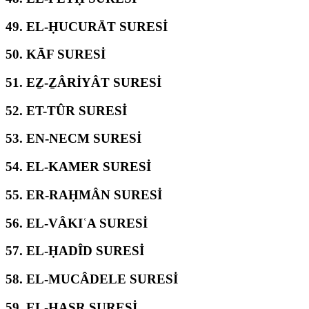
49.
EL-ḤUCURĀT SURESİ
50.
KĀF SURESİ
51.
EẔ-ẔÂRİYÂT SURESİ
52.
ET-TÛR SURESİ
53.
EN-NECM SURESİ
54.
EL-KAMER SURESİ
55.
ER-RAḤMÂN SURESİ
56.
EL-VÂKIʿA SURESİ
57.
EL-ḤADÎD SURESİ
58.
EL-MUCÂDELE SURESİ
59.
EL-ḤAŞR SURESİ