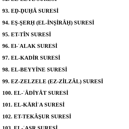
93.
EḌ-ḌUḤÂ SURESİ
94.
EŞ-ŞERḤ (EL-İNŞİRÂḤ) SURESİ
95.
ET-TÎN SURESİ
96.
El-ʿALAK SURESİ
97.
EL-KADİR SURESİ
98.
EL-BEYYİNE SURESİ
99.
EZ-ZELZELE (EZ-ZİLZÂL) SURESİ
100.
EL-ʿÂDİYÂT SURESİ
101.
EL-KĀRİʿA SURESİ
102.
ET-TEKÂS̱UR SURESİ
103.
EL-ʿASR SURESİ