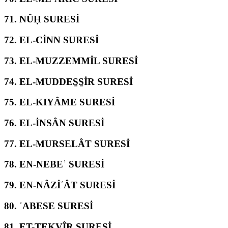
71.
NÛḤ SURESİ
72.
EL-CİNN SURESİ
73.
EL-MUZZEMMİL SURESİ
74.
EL-MUDDES̱S̱İR SURESİ
75.
EL-KIYÂME SURESİ
76.
EL-İNSÂN SURESİ
77.
EL-MURSELÂT SURESİ
78.
EN-NEBEʾ SURESİ
79.
EN-NÂZİʿÂT SURESİ
80.
ʿABESE SURESİ
81.
ET-TEKVÎR SURESİ