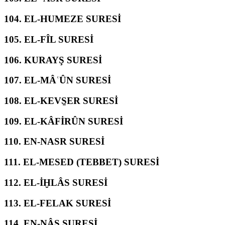
104.
EL-HUMEZE SURESİ
105.
EL-FÎL SURESİ
106.
KURAYŞ SURESİ
107.
EL-MÂʿÛN SURESİ
108.
EL-KEVS̱ER SURESİ
109.
EL-KÂFİRÛN SURESİ
110.
EN-NASR SURESİ
111.
EL-MESED (TEBBET) SURESİ
112.
EL-İḪLÂS SURESİ
113.
EL-FELAK SURESİ
114.
EN-NÂS SURESİ