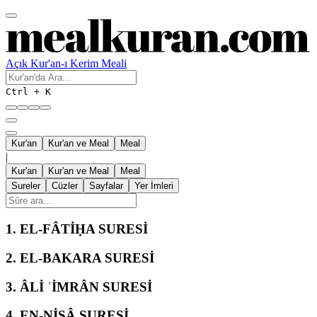
Açık Kur'an-ı Kerim Meali
Ctrl + K
Kur'an
Kur'an ve Meal
Meal
|
Kur'an
Kur'an ve Meal
Meal
Sureler
Cüzler
Sayfalar
Yer İmleri
1.
EL-FÂTİḤA SURESİ
2.
EL-BAKARA SURESİ
3.
ÂLİ ʿİMRÂN SURESİ
4.
EN-NİSÂ SURESİ