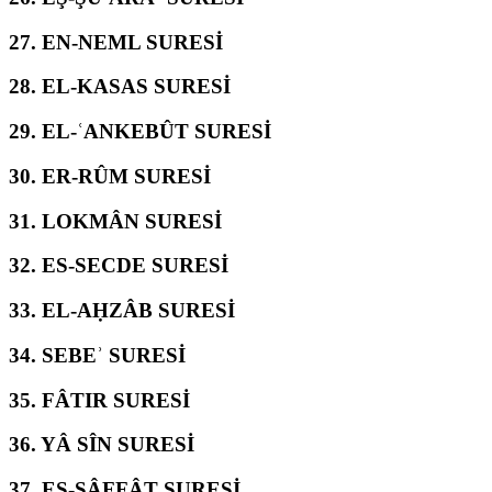
27.
EN-NEML SURESİ
28.
EL-KASAS SURESİ
29.
EL-ʿANKEBÛT SURESİ
30.
ER-RÛM SURESİ
31.
LOKMÂN SURESİ
32.
ES-SECDE SURESİ
33.
EL-AḤZÂB SURESİ
34.
SEBEʾ SURESİ
35.
FÂTIR SURESİ
36.
YÂ SÎN SURESİ
37.
ES-SÂFFÂT SURESİ