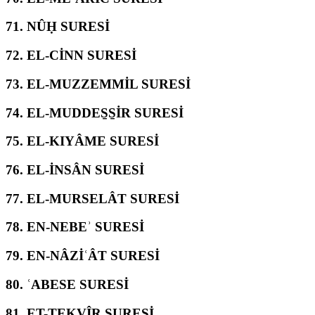
71.
NÛḤ SURESİ
72.
EL-CİNN SURESİ
73.
EL-MUZZEMMİL SURESİ
74.
EL-MUDDES̱S̱İR SURESİ
75.
EL-KIYÂME SURESİ
76.
EL-İNSÂN SURESİ
77.
EL-MURSELÂT SURESİ
78.
EN-NEBEʾ SURESİ
79.
EN-NÂZİʿÂT SURESİ
80.
ʿABESE SURESİ
81.
ET-TEKVÎR SURESİ