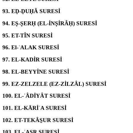
93.
EḌ-ḌUḤÂ SURESİ
94.
EŞ-ŞERḤ (EL-İNŞİRÂḤ) SURESİ
95.
ET-TÎN SURESİ
96.
El-ʿALAK SURESİ
97.
EL-KADİR SURESİ
98.
EL-BEYYİNE SURESİ
99.
EZ-ZELZELE (EZ-ZİLZÂL) SURESİ
100.
EL-ʿÂDİYÂT SURESİ
101.
EL-KĀRİʿA SURESİ
102.
ET-TEKÂS̱UR SURESİ
103.
EL-ʿASR SURESİ