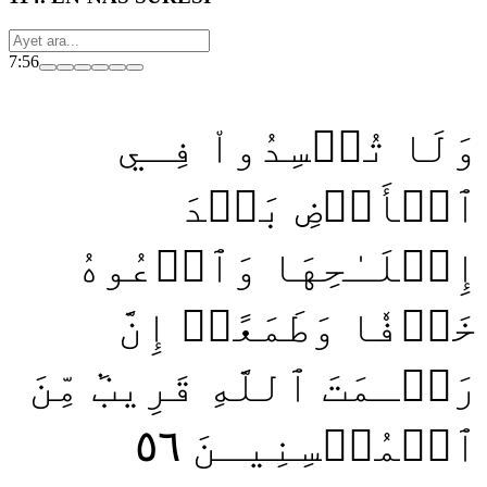
7:56
وَلَا تُفۡسِدُواْ فِـي
ٱلۡأَرۡضِ بَعۡدَ
إِصۡلَـٰحِهَا وَٱدۡعُوهُ
خَوۡفٗا وَطَمَعًاۚ إِنَّ
رَحۡـمَتَ ٱللَّهِ قَرِيبٞ مِّنَ
٥٦
ٱلۡمُحۡسِنِيـنَ