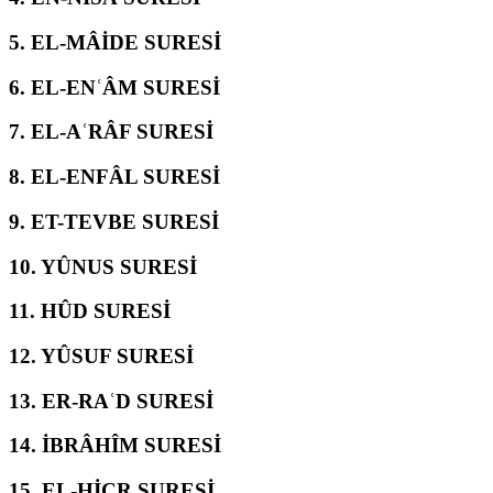
5.
EL-MÂİDE SURESİ
6.
EL-ENʿÂM SURESİ
7.
EL-AʿRÂF SURESİ
8.
EL-ENFÂL SURESİ
9.
ET-TEVBE SURESİ
10.
YÛNUS SURESİ
11.
HÛD SURESİ
12.
YÛSUF SURESİ
13.
ER-RAʿD SURESİ
14.
İBRÂHÎM SURESİ
15.
EL-ḤİCR SURESİ