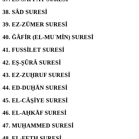
38.
SÂD SURESİ
39.
EZ-ZÜMER SURESİ
40.
ĞÂFİR (EL-MUʾMİN) SURESİ
41.
FUSSİLET SURESİ
42.
EŞ-ŞÛRÂ SURESİ
43.
EZ-ZUḪRUF SURESİ
44.
ED-DUḪĀN SURESİ
45.
EL-CÂS̱İYE SURESİ
46.
EL-AḤKĀF SURESİ
47.
MUḤAMMED SURESİ
48.
EL-FETḤ SURESİ