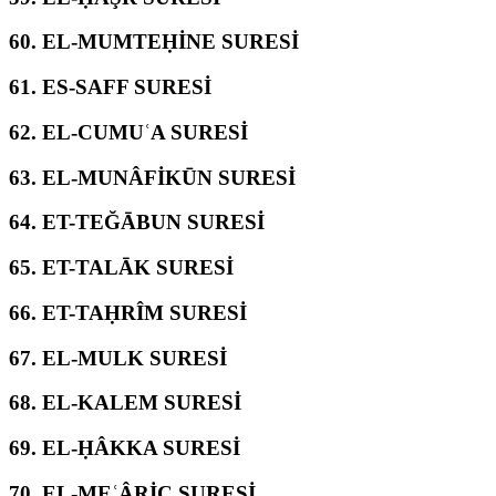
60.
EL-MUMTEḤİNE SURESİ
61.
ES-SAFF SURESİ
62.
EL-CUMUʿA SURESİ
63.
EL-MUNÂFİKŪN SURESİ
64.
ET-TEĞĀBUN SURESİ
65.
ET-TALĀK SURESİ
66.
ET-TAḤRÎM SURESİ
67.
EL-MULK SURESİ
68.
EL-KALEM SURESİ
69.
EL-ḤÂKKA SURESİ
70.
EL-MEʿÂRİC SURESİ