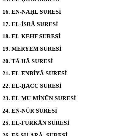
16.
EN-NAḤL SURESİ
17.
EL-İSRÂ SURESİ
18.
EL-KEHF SURESİ
19.
MERYEM SURESİ
20.
TĀ HÂ SURESİ
21.
EL-ENBİYÂ SURESİ
22.
EL-ḤACC SURESİ
23.
EL-MUʾMİNÛN SURESİ
24.
EN-NÛR SURESİ
25.
EL-FURKĀN SURESİ
26.
EŞ-ŞUʿARÂʾ SURESİ