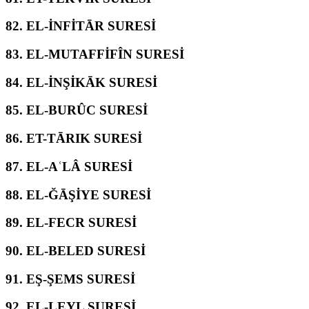
82.
EL-İNFİTĀR SURESİ
83.
EL-MUTAFFİFÎN SURESİ
84.
EL-İNŞİKĀK SURESİ
85.
EL-BURÛC SURESİ
86.
ET-TĀRIK SURESİ
87.
EL-AʿLÂ SURESİ
88.
EL-ĞĀŞİYE SURESİ
89.
EL-FECR SURESİ
90.
EL-BELED SURESİ
91.
EŞ-ŞEMS SURESİ
92.
EL-LEYL SURESİ