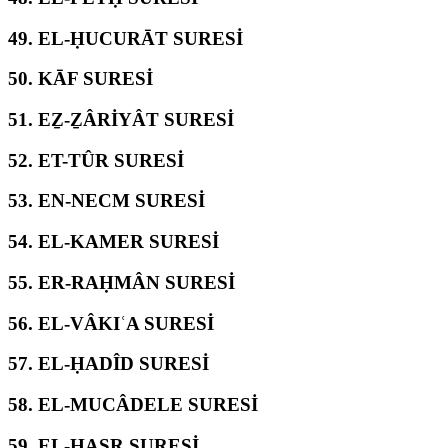
49.
EL-ḤUCURĀT SURESİ
50.
KĀF SURESİ
51.
EẔ-ẔÂRİYÂT SURESİ
52.
ET-TÛR SURESİ
53.
EN-NECM SURESİ
54.
EL-KAMER SURESİ
55.
ER-RAḤMÂN SURESİ
56.
EL-VÂKIʿA SURESİ
57.
EL-ḤADÎD SURESİ
58.
EL-MUCÂDELE SURESİ
59.
EL-ḤAŞR SURESİ