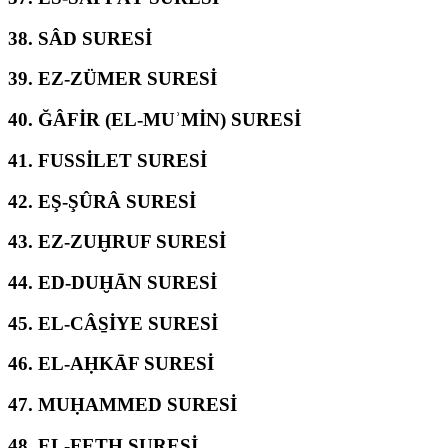
38.
SÂD SURESİ
39.
EZ-ZÜMER SURESİ
40.
ĞÂFİR (EL-MUʾMİN) SURESİ
41.
FUSSİLET SURESİ
42.
EŞ-ŞÛRÂ SURESİ
43.
EZ-ZUḪRUF SURESİ
44.
ED-DUḪĀN SURESİ
45.
EL-CÂS̱İYE SURESİ
46.
EL-AḤKĀF SURESİ
47.
MUḤAMMED SURESİ
48.
EL-FETḤ SURESİ