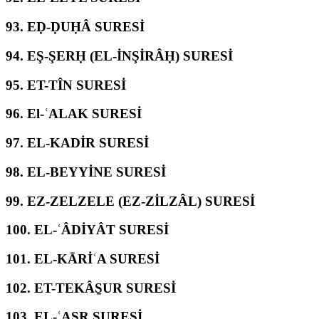
93.
EḌ-ḌUḤÂ SURESİ
94.
EŞ-ŞERḤ (EL-İNŞİRÂḤ) SURESİ
95.
ET-TÎN SURESİ
96.
El-ʿALAK SURESİ
97.
EL-KADİR SURESİ
98.
EL-BEYYİNE SURESİ
99.
EZ-ZELZELE (EZ-ZİLZÂL) SURESİ
100.
EL-ʿÂDİYÂT SURESİ
101.
EL-KĀRİʿA SURESİ
102.
ET-TEKÂS̱UR SURESİ
103.
EL-ʿASR SURESİ