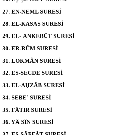
27.
EN-NEML SURESİ
28.
EL-KASAS SURESİ
29.
EL-ʿANKEBÛT SURESİ
30.
ER-RÛM SURESİ
31.
LOKMÂN SURESİ
32.
ES-SECDE SURESİ
33.
EL-AḤZÂB SURESİ
34.
SEBEʾ SURESİ
35.
FÂTIR SURESİ
36.
YÂ SÎN SURESİ
37.
ES-SÂFFÂT SURESİ