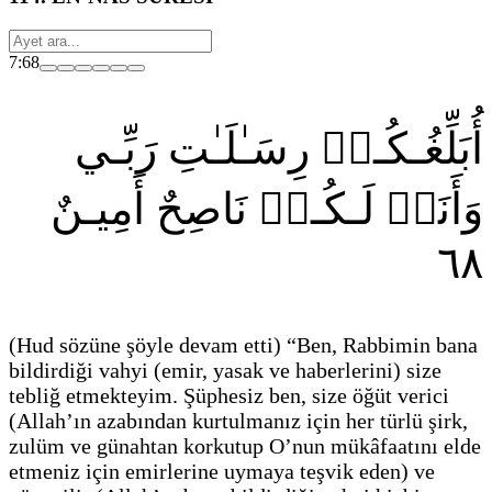
7:68
أُبَلِّغُـكُـمۡ رِسَـٰلَـٰتِ رَبِّـي
وَأَنَا۠ لَـكُـمۡ نَاصِحٌ أَمِيـنٌ
٦٨
(Hud sözüne şöyle devam etti)
“Ben, Rabbimin bana
bildirdiği vahyi
(emir, yasak ve haberlerini)
size
tebliğ etmekteyim. Şüphesiz ben, size öğüt verici
(Allah’ın azabından kurtulmanız için her türlü şirk,
zulüm ve günahtan korkutup O’nun mükâfaatını elde
etmeniz için emirlerine uymaya teşvik eden)
ve