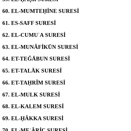
60.
EL-MUMTEḤİNE SURESİ
61.
ES-SAFF SURESİ
62.
EL-CUMUʿA SURESİ
63.
EL-MUNÂFİKŪN SURESİ
64.
ET-TEĞĀBUN SURESİ
65.
ET-TALĀK SURESİ
66.
ET-TAḤRÎM SURESİ
67.
EL-MULK SURESİ
68.
EL-KALEM SURESİ
69.
EL-ḤÂKKA SURESİ
70.
EL-MEʿÂRİC SURESİ