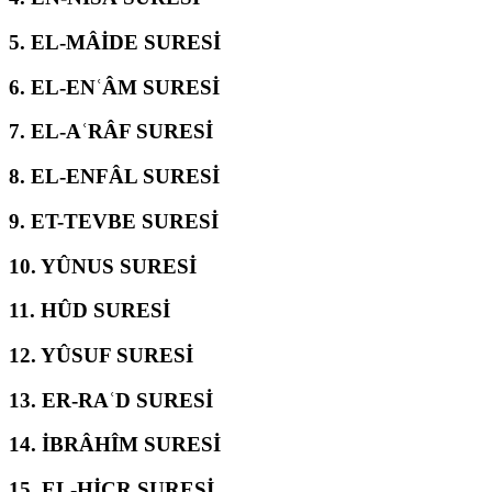
5.
EL-MÂİDE SURESİ
6.
EL-ENʿÂM SURESİ
7.
EL-AʿRÂF SURESİ
8.
EL-ENFÂL SURESİ
9.
ET-TEVBE SURESİ
10.
YÛNUS SURESİ
11.
HÛD SURESİ
12.
YÛSUF SURESİ
13.
ER-RAʿD SURESİ
14.
İBRÂHÎM SURESİ
15.
EL-ḤİCR SURESİ