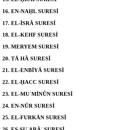
16.
EN-NAḤL SURESİ
17.
EL-İSRÂ SURESİ
18.
EL-KEHF SURESİ
19.
MERYEM SURESİ
20.
TĀ HÂ SURESİ
21.
EL-ENBİYÂ SURESİ
22.
EL-ḤACC SURESİ
23.
EL-MUʾMİNÛN SURESİ
24.
EN-NÛR SURESİ
25.
EL-FURKĀN SURESİ
26.
EŞ-ŞUʿARÂʾ SURESİ