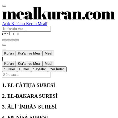
Açık Kur'an-ı Kerim Meali
Ctrl + K
Kur'an
Kur'an ve Meal
Meal
|
Kur'an
Kur'an ve Meal
Meal
Sureler
Cüzler
Sayfalar
Yer İmleri
1.
EL-FÂTİḤA SURESİ
2.
EL-BAKARA SURESİ
3.
ÂLİ ʿİMRÂN SURESİ
4.
EN-NİSÂ SURESİ