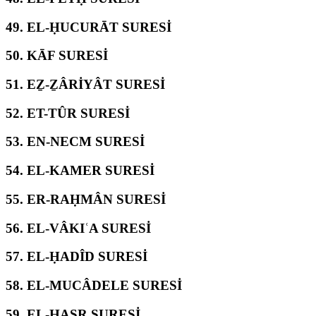
49.
EL-ḤUCURĀT SURESİ
50.
KĀF SURESİ
51.
EẔ-ẔÂRİYÂT SURESİ
52.
ET-TÛR SURESİ
53.
EN-NECM SURESİ
54.
EL-KAMER SURESİ
55.
ER-RAḤMÂN SURESİ
56.
EL-VÂKIʿA SURESİ
57.
EL-ḤADÎD SURESİ
58.
EL-MUCÂDELE SURESİ
59.
EL-ḤAŞR SURESİ