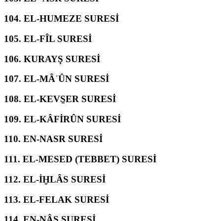
104.
EL-HUMEZE SURESİ
105.
EL-FÎL SURESİ
106.
KURAYŞ SURESİ
107.
EL-MÂʿÛN SURESİ
108.
EL-KEVS̱ER SURESİ
109.
EL-KÂFİRÛN SURESİ
110.
EN-NASR SURESİ
111.
EL-MESED (TEBBET) SURESİ
112.
EL-İḪLÂS SURESİ
113.
EL-FELAK SURESİ
114.
EN-NÂS SURESİ