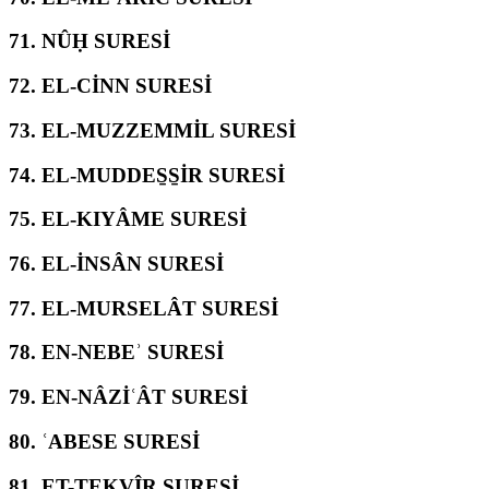
71.
NÛḤ SURESİ
72.
EL-CİNN SURESİ
73.
EL-MUZZEMMİL SURESİ
74.
EL-MUDDES̱S̱İR SURESİ
75.
EL-KIYÂME SURESİ
76.
EL-İNSÂN SURESİ
77.
EL-MURSELÂT SURESİ
78.
EN-NEBEʾ SURESİ
79.
EN-NÂZİʿÂT SURESİ
80.
ʿABESE SURESİ
81.
ET-TEKVÎR SURESİ