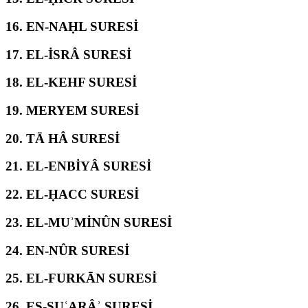
16.
EN-NAḤL SURESİ
17.
EL-İSRÂ SURESİ
18.
EL-KEHF SURESİ
19.
MERYEM SURESİ
20.
TĀ HÂ SURESİ
21.
EL-ENBİYÂ SURESİ
22.
EL-ḤACC SURESİ
23.
EL-MUʾMİNÛN SURESİ
24.
EN-NÛR SURESİ
25.
EL-FURKĀN SURESİ
26.
EŞ-ŞUʿARÂʾ SURESİ