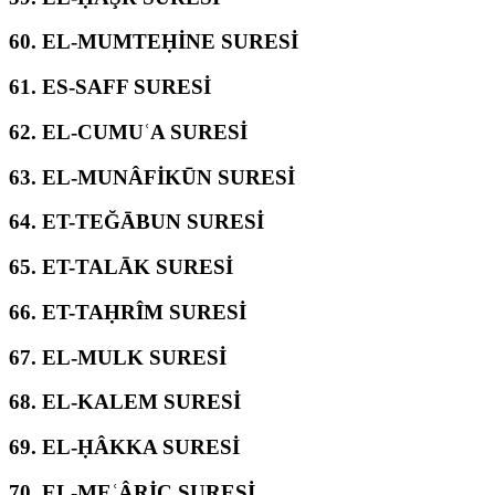
60.
EL-MUMTEḤİNE SURESİ
61.
ES-SAFF SURESİ
62.
EL-CUMUʿA SURESİ
63.
EL-MUNÂFİKŪN SURESİ
64.
ET-TEĞĀBUN SURESİ
65.
ET-TALĀK SURESİ
66.
ET-TAḤRÎM SURESİ
67.
EL-MULK SURESİ
68.
EL-KALEM SURESİ
69.
EL-ḤÂKKA SURESİ
70.
EL-MEʿÂRİC SURESİ