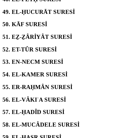
49.
EL-ḤUCURĀT SURESİ
50.
KĀF SURESİ
51.
EẔ-ẔÂRİYÂT SURESİ
52.
ET-TÛR SURESİ
53.
EN-NECM SURESİ
54.
EL-KAMER SURESİ
55.
ER-RAḤMÂN SURESİ
56.
EL-VÂKIʿA SURESİ
57.
EL-ḤADÎD SURESİ
58.
EL-MUCÂDELE SURESİ
59.
EL-ḤAŞR SURESİ