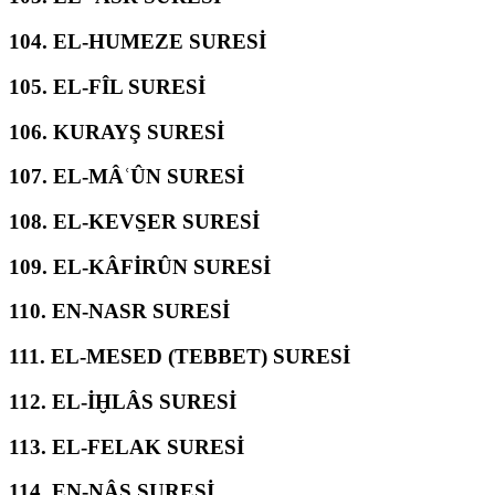
104.
EL-HUMEZE SURESİ
105.
EL-FÎL SURESİ
106.
KURAYŞ SURESİ
107.
EL-MÂʿÛN SURESİ
108.
EL-KEVS̱ER SURESİ
109.
EL-KÂFİRÛN SURESİ
110.
EN-NASR SURESİ
111.
EL-MESED (TEBBET) SURESİ
112.
EL-İḪLÂS SURESİ
113.
EL-FELAK SURESİ
114.
EN-NÂS SURESİ