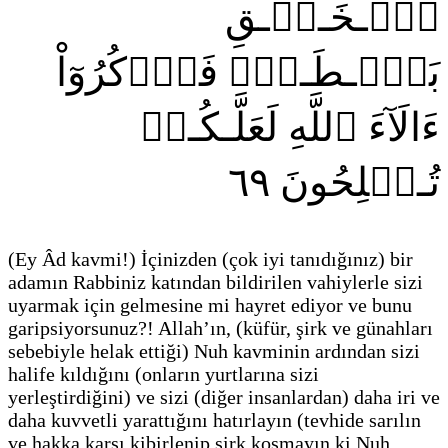
ٱلۡـخَـلۡـقِ
بَصۜۡـطَـةٗۖ فَٱذۡكُرُوٓاْ
ءَالَآءَ ٱللَّهِ لَعَلَّـكُـمۡ
٦٩
تُـفۡلِحُونَ
(Ey Âd kavmi!)
İçinizden
(çok iyi tanıdığınız)
bir
adamın Rabbiniz katından bildirilen vahiylerle sizi
uyarmak için gelmesine mi hayret ediyor ve bunu
garipsiyorsunuz?! Allah’ın,
(küfür, şirk ve günahları
sebebiyle helak ettiği)
Nuh kavminin ardından sizi
halife kıldığını
(onların yurtlarına sizi
yerleştirdiğini)
ve sizi
(diğer insanlardan)
daha iri ve
daha kuvvetli yarattığını hatırlayın
(tevhide sarılın
ve hakka karşı kibirlenip şirk koşmayın ki Nuh