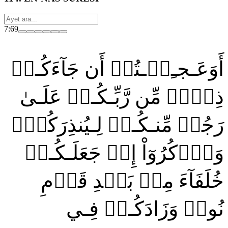
7:69
أَوَعَـجـِبۡـتُمۡ أَن جَآءَكُـمۡ
ذِكۡرٞ مِّن رَّبِّـكُـمۡ عَلَـىٰ
رَجُلٖ مِّنـكُـمۡ لِـيُنذِرَكُمۡۚ
وَٱذۡكُرُوٓاْ إِذۡ جَعَلَـكُـمۡ
خُلَفَآءَ مِنۢ بَعۡدِ قَوۡمِ
نُوحٖ وَزَادَكُـمۡ فِـي