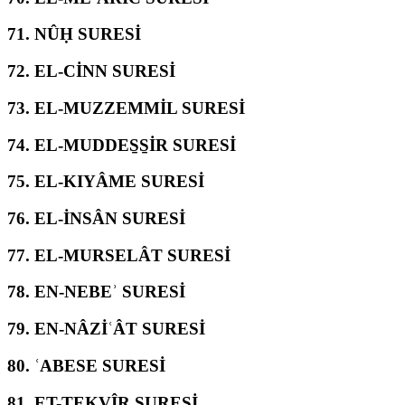
71.
NÛḤ SURESİ
72.
EL-CİNN SURESİ
73.
EL-MUZZEMMİL SURESİ
74.
EL-MUDDES̱S̱İR SURESİ
75.
EL-KIYÂME SURESİ
76.
EL-İNSÂN SURESİ
77.
EL-MURSELÂT SURESİ
78.
EN-NEBEʾ SURESİ
79.
EN-NÂZİʿÂT SURESİ
80.
ʿABESE SURESİ
81.
ET-TEKVÎR SURESİ