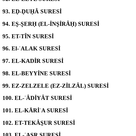
93.
EḌ-ḌUḤÂ SURESİ
94.
EŞ-ŞERḤ (EL-İNŞİRÂḤ) SURESİ
95.
ET-TÎN SURESİ
96.
El-ʿALAK SURESİ
97.
EL-KADİR SURESİ
98.
EL-BEYYİNE SURESİ
99.
EZ-ZELZELE (EZ-ZİLZÂL) SURESİ
100.
EL-ʿÂDİYÂT SURESİ
101.
EL-KĀRİʿA SURESİ
102.
ET-TEKÂS̱UR SURESİ
103.
EL-ʿASR SURESİ