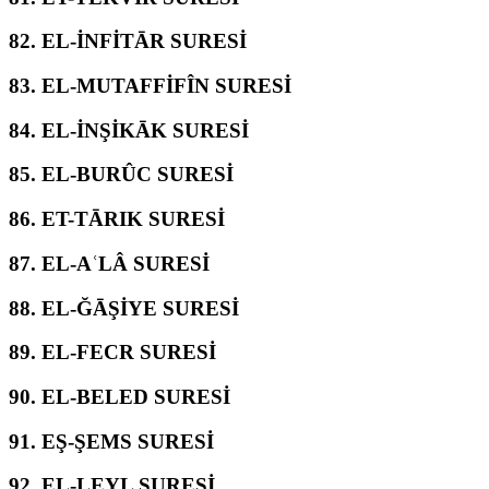
82.
EL-İNFİTĀR SURESİ
83.
EL-MUTAFFİFÎN SURESİ
84.
EL-İNŞİKĀK SURESİ
85.
EL-BURÛC SURESİ
86.
ET-TĀRIK SURESİ
87.
EL-AʿLÂ SURESİ
88.
EL-ĞĀŞİYE SURESİ
89.
EL-FECR SURESİ
90.
EL-BELED SURESİ
91.
EŞ-ŞEMS SURESİ
92.
EL-LEYL SURESİ