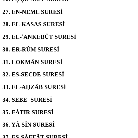
27.
EN-NEML SURESİ
28.
EL-KASAS SURESİ
29.
EL-ʿANKEBÛT SURESİ
30.
ER-RÛM SURESİ
31.
LOKMÂN SURESİ
32.
ES-SECDE SURESİ
33.
EL-AḤZÂB SURESİ
34.
SEBEʾ SURESİ
35.
FÂTIR SURESİ
36.
YÂ SÎN SURESİ
37.
ES-SÂFFÂT SURESİ