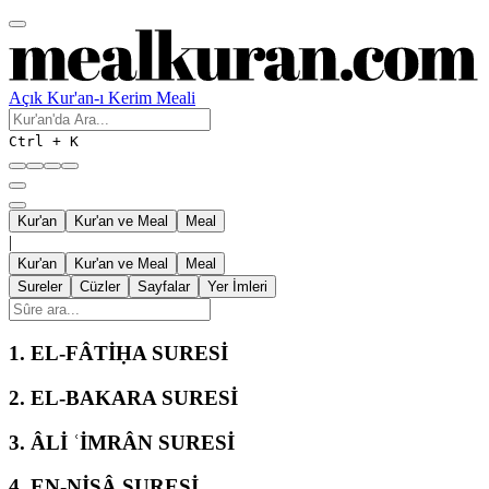
Açık Kur'an-ı Kerim Meali
Ctrl + K
Kur'an
Kur'an ve Meal
Meal
|
Kur'an
Kur'an ve Meal
Meal
Sureler
Cüzler
Sayfalar
Yer İmleri
1.
EL-FÂTİḤA SURESİ
2.
EL-BAKARA SURESİ
3.
ÂLİ ʿİMRÂN SURESİ
4.
EN-NİSÂ SURESİ