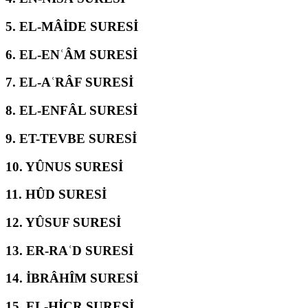
5.
EL-MÂİDE SURESİ
6.
EL-ENʿÂM SURESİ
7.
EL-AʿRÂF SURESİ
8.
EL-ENFÂL SURESİ
9.
ET-TEVBE SURESİ
10.
YÛNUS SURESİ
11.
HÛD SURESİ
12.
YÛSUF SURESİ
13.
ER-RAʿD SURESİ
14.
İBRÂHÎM SURESİ
15.
EL-ḤİCR SURESİ