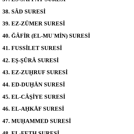
38.
SÂD SURESİ
39.
EZ-ZÜMER SURESİ
40.
ĞÂFİR (EL-MUʾMİN) SURESİ
41.
FUSSİLET SURESİ
42.
EŞ-ŞÛRÂ SURESİ
43.
EZ-ZUḪRUF SURESİ
44.
ED-DUḪĀN SURESİ
45.
EL-CÂS̱İYE SURESİ
46.
EL-AḤKĀF SURESİ
47.
MUḤAMMED SURESİ
48.
EL-FETḤ SURESİ