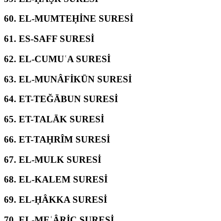
60.
EL-MUMTEḤİNE SURESİ
61.
ES-SAFF SURESİ
62.
EL-CUMUʿA SURESİ
63.
EL-MUNÂFİKŪN SURESİ
64.
ET-TEĞĀBUN SURESİ
65.
ET-TALĀK SURESİ
66.
ET-TAḤRÎM SURESİ
67.
EL-MULK SURESİ
68.
EL-KALEM SURESİ
69.
EL-ḤÂKKA SURESİ
70.
EL-MEʿÂRİC SURESİ