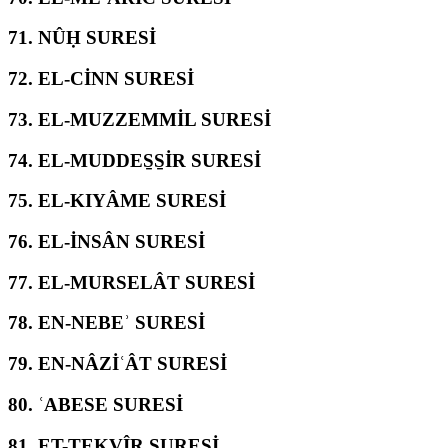
71.
NÛḤ SURESİ
72.
EL-CİNN SURESİ
73.
EL-MUZZEMMİL SURESİ
74.
EL-MUDDES̱S̱İR SURESİ
75.
EL-KIYÂME SURESİ
76.
EL-İNSÂN SURESİ
77.
EL-MURSELÂT SURESİ
78.
EN-NEBEʾ SURESİ
79.
EN-NÂZİʿÂT SURESİ
80.
ʿABESE SURESİ
81.
ET-TEKVÎR SURESİ