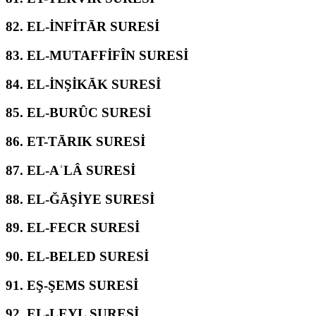
82.
EL-İNFİTĀR SURESİ
83.
EL-MUTAFFİFÎN SURESİ
84.
EL-İNŞİKĀK SURESİ
85.
EL-BURÛC SURESİ
86.
ET-TĀRIK SURESİ
87.
EL-AʿLÂ SURESİ
88.
EL-ĞĀŞİYE SURESİ
89.
EL-FECR SURESİ
90.
EL-BELED SURESİ
91.
EŞ-ŞEMS SURESİ
92.
EL-LEYL SURESİ