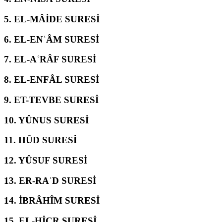
5.
EL-MÂİDE SURESİ
6.
EL-ENʿÂM SURESİ
7.
EL-AʿRÂF SURESİ
8.
EL-ENFÂL SURESİ
9.
ET-TEVBE SURESİ
10.
YÛNUS SURESİ
11.
HÛD SURESİ
12.
YÛSUF SURESİ
13.
ER-RAʿD SURESİ
14.
İBRÂHÎM SURESİ
15.
EL-ḤİCR SURESİ