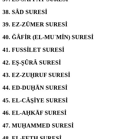
38.
SÂD SURESİ
39.
EZ-ZÜMER SURESİ
40.
ĞÂFİR (EL-MUʾMİN) SURESİ
41.
FUSSİLET SURESİ
42.
EŞ-ŞÛRÂ SURESİ
43.
EZ-ZUḪRUF SURESİ
44.
ED-DUḪĀN SURESİ
45.
EL-CÂS̱İYE SURESİ
46.
EL-AḤKĀF SURESİ
47.
MUḤAMMED SURESİ
48.
EL-FETḤ SURESİ