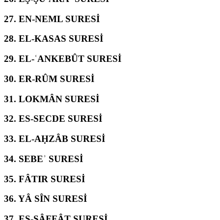
27.
EN-NEML SURESİ
28.
EL-KASAS SURESİ
29.
EL-ʿANKEBÛT SURESİ
30.
ER-RÛM SURESİ
31.
LOKMÂN SURESİ
32.
ES-SECDE SURESİ
33.
EL-AḤZÂB SURESİ
34.
SEBEʾ SURESİ
35.
FÂTIR SURESİ
36.
YÂ SÎN SURESİ
37.
ES-SÂFFÂT SURESİ