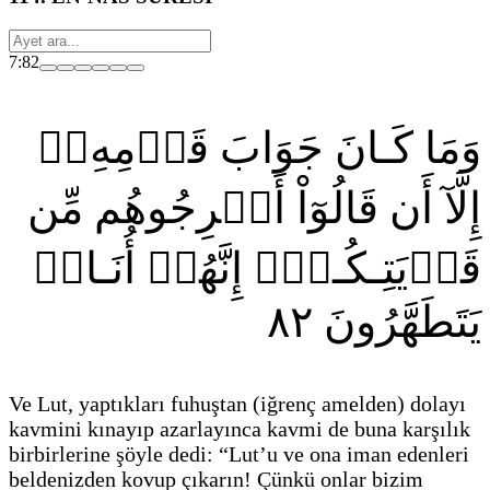
7:82
وَمَا كَـانَ جَوَابَ قَوۡمِهِۦٓ
إِلَّآ أَن قَالُوٓاْ أَخۡرِجُوهُم مِّن
قَرۡيَتِـكُـمۡۖ إِنَّهُمۡ أُنَـاسٞ
٨٢
يَتَطَهَّرُونَ
Ve Lut, yaptıkları fuhuştan
(iğrenç amelden)
dolayı
kavmini kınayıp azarlayınca kavmi de buna karşılık
birbirlerine şöyle dedi: “Lut’u ve ona iman edenleri
beldenizden kovup çıkarın! Çünkü onlar bizim