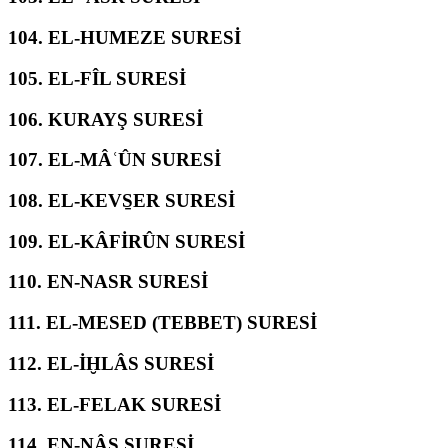
104.
EL-HUMEZE SURESİ
105.
EL-FÎL SURESİ
106.
KURAYŞ SURESİ
107.
EL-MÂʿÛN SURESİ
108.
EL-KEVS̱ER SURESİ
109.
EL-KÂFİRÛN SURESİ
110.
EN-NASR SURESİ
111.
EL-MESED (TEBBET) SURESİ
112.
EL-İḪLÂS SURESİ
113.
EL-FELAK SURESİ
114.
EN-NÂS SURESİ