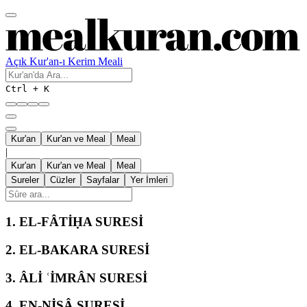
Açık Kur'an-ı Kerim Meali
Ctrl + K
Kur'an
Kur'an ve Meal
Meal
|
Kur'an
Kur'an ve Meal
Meal
Sureler
Cüzler
Sayfalar
Yer İmleri
1.
EL-FÂTİḤA SURESİ
2.
EL-BAKARA SURESİ
3.
ÂLİ ʿİMRÂN SURESİ
4.
EN-NİSÂ SURESİ