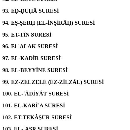
93.
EḌ-ḌUḤÂ SURESİ
94.
EŞ-ŞERḤ (EL-İNŞİRÂḤ) SURESİ
95.
ET-TÎN SURESİ
96.
El-ʿALAK SURESİ
97.
EL-KADİR SURESİ
98.
EL-BEYYİNE SURESİ
99.
EZ-ZELZELE (EZ-ZİLZÂL) SURESİ
100.
EL-ʿÂDİYÂT SURESİ
101.
EL-KĀRİʿA SURESİ
102.
ET-TEKÂS̱UR SURESİ
103.
EL-ʿASR SURESİ