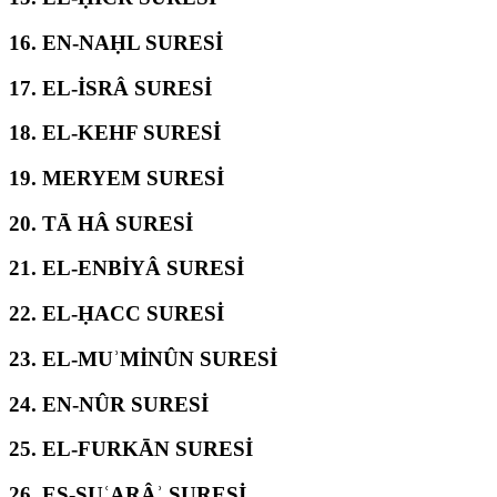
16.
EN-NAḤL SURESİ
17.
EL-İSRÂ SURESİ
18.
EL-KEHF SURESİ
19.
MERYEM SURESİ
20.
TĀ HÂ SURESİ
21.
EL-ENBİYÂ SURESİ
22.
EL-ḤACC SURESİ
23.
EL-MUʾMİNÛN SURESİ
24.
EN-NÛR SURESİ
25.
EL-FURKĀN SURESİ
26.
EŞ-ŞUʿARÂʾ SURESİ