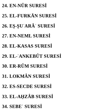
24.
EN-NÛR SURESİ
25.
EL-FURKĀN SURESİ
26.
EŞ-ŞUʿARÂʾ SURESİ
27.
EN-NEML SURESİ
28.
EL-KASAS SURESİ
29.
EL-ʿANKEBÛT SURESİ
30.
ER-RÛM SURESİ
31.
LOKMÂN SURESİ
32.
ES-SECDE SURESİ
33.
EL-AḤZÂB SURESİ
34.
SEBEʾ SURESİ