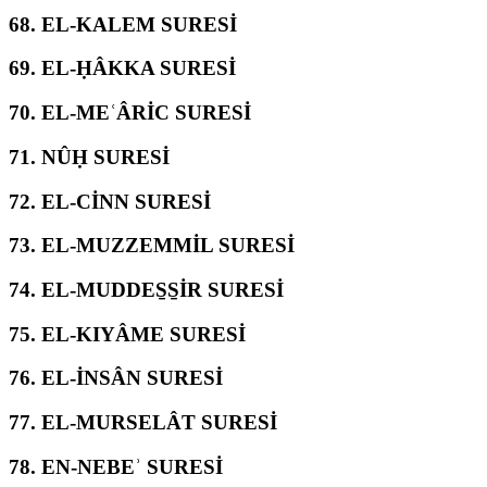
68.
EL-KALEM SURESİ
69.
EL-ḤÂKKA SURESİ
70.
EL-MEʿÂRİC SURESİ
71.
NÛḤ SURESİ
72.
EL-CİNN SURESİ
73.
EL-MUZZEMMİL SURESİ
74.
EL-MUDDES̱S̱İR SURESİ
75.
EL-KIYÂME SURESİ
76.
EL-İNSÂN SURESİ
77.
EL-MURSELÂT SURESİ
78.
EN-NEBEʾ SURESİ