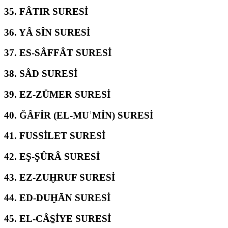
35.
FÂTIR SURESİ
36.
YÂ SÎN SURESİ
37.
ES-SÂFFÂT SURESİ
38.
SÂD SURESİ
39.
EZ-ZÜMER SURESİ
40.
ĞÂFİR (EL-MUʾMİN) SURESİ
41.
FUSSİLET SURESİ
42.
EŞ-ŞÛRÂ SURESİ
43.
EZ-ZUḪRUF SURESİ
44.
ED-DUḪĀN SURESİ
45.
EL-CÂS̱İYE SURESİ