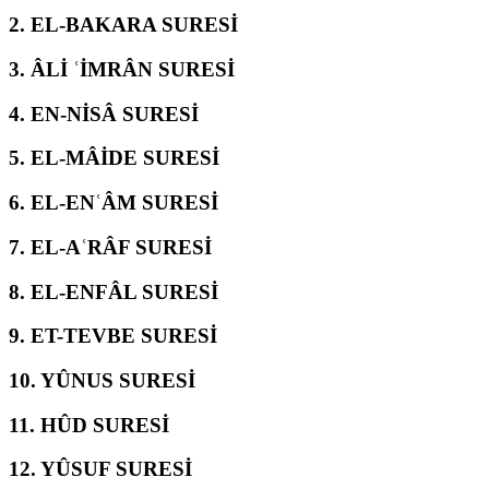
2.
EL-BAKARA SURESİ
3.
ÂLİ ʿİMRÂN SURESİ
4.
EN-NİSÂ SURESİ
5.
EL-MÂİDE SURESİ
6.
EL-ENʿÂM SURESİ
7.
EL-AʿRÂF SURESİ
8.
EL-ENFÂL SURESİ
9.
ET-TEVBE SURESİ
10.
YÛNUS SURESİ
11.
HÛD SURESİ
12.
YÛSUF SURESİ