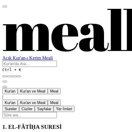
Açık Kur'an-ı Kerim Meali
Ctrl + K
Kur'an
Kur'an ve Meal
Meal
|
Kur'an
Kur'an ve Meal
Meal
Sureler
Cüzler
Sayfalar
Yer İmleri
1.
EL-FÂTİḤA SURESİ