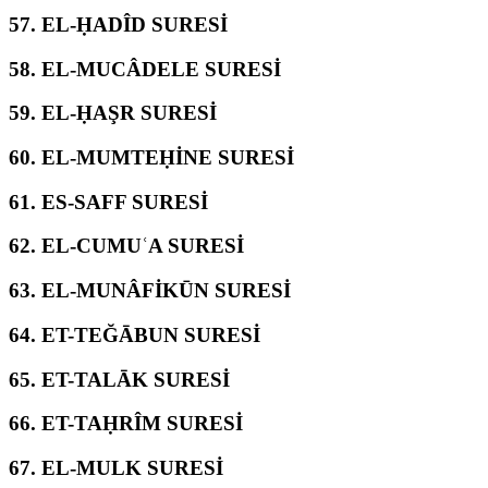
57.
EL-ḤADÎD SURESİ
58.
EL-MUCÂDELE SURESİ
59.
EL-ḤAŞR SURESİ
60.
EL-MUMTEḤİNE SURESİ
61.
ES-SAFF SURESİ
62.
EL-CUMUʿA SURESİ
63.
EL-MUNÂFİKŪN SURESİ
64.
ET-TEĞĀBUN SURESİ
65.
ET-TALĀK SURESİ
66.
ET-TAḤRÎM SURESİ
67.
EL-MULK SURESİ