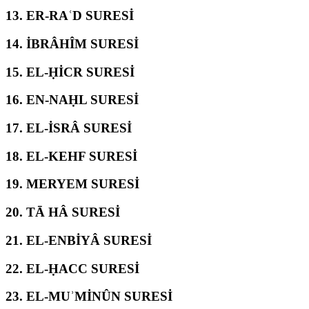
13.
ER-RAʿD SURESİ
14.
İBRÂHÎM SURESİ
15.
EL-ḤİCR SURESİ
16.
EN-NAḤL SURESİ
17.
EL-İSRÂ SURESİ
18.
EL-KEHF SURESİ
19.
MERYEM SURESİ
20.
TĀ HÂ SURESİ
21.
EL-ENBİYÂ SURESİ
22.
EL-ḤACC SURESİ
23.
EL-MUʾMİNÛN SURESİ