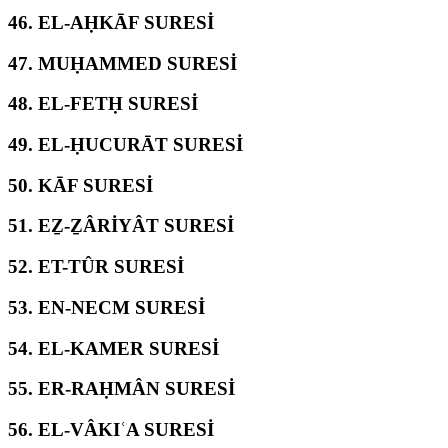
46.
EL-AḤKĀF SURESİ
47.
MUḤAMMED SURESİ
48.
EL-FETḤ SURESİ
49.
EL-ḤUCURĀT SURESİ
50.
KĀF SURESİ
51.
EẔ-ẔÂRİYÂT SURESİ
52.
ET-TÛR SURESİ
53.
EN-NECM SURESİ
54.
EL-KAMER SURESİ
55.
ER-RAḤMÂN SURESİ
56.
EL-VÂKIʿA SURESİ