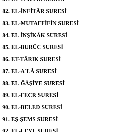
82.
EL-İNFİTĀR SURESİ
83.
EL-MUTAFFİFÎN SURESİ
84.
EL-İNŞİKĀK SURESİ
85.
EL-BURÛC SURESİ
86.
ET-TĀRIK SURESİ
87.
EL-AʿLÂ SURESİ
88.
EL-ĞĀŞİYE SURESİ
89.
EL-FECR SURESİ
90.
EL-BELED SURESİ
91.
EŞ-ŞEMS SURESİ
92.
EL-LEYL SURESİ