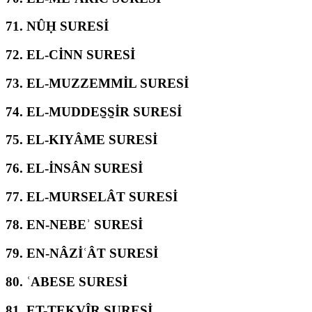
71.
NÛḤ SURESİ
72.
EL-CİNN SURESİ
73.
EL-MUZZEMMİL SURESİ
74.
EL-MUDDES̱S̱İR SURESİ
75.
EL-KIYÂME SURESİ
76.
EL-İNSÂN SURESİ
77.
EL-MURSELÂT SURESİ
78.
EN-NEBEʾ SURESİ
79.
EN-NÂZİʿÂT SURESİ
80.
ʿABESE SURESİ
81.
ET-TEKVÎR SURESİ