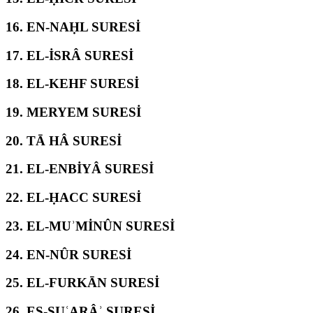
16.
EN-NAḤL SURESİ
17.
EL-İSRÂ SURESİ
18.
EL-KEHF SURESİ
19.
MERYEM SURESİ
20.
TĀ HÂ SURESİ
21.
EL-ENBİYÂ SURESİ
22.
EL-ḤACC SURESİ
23.
EL-MUʾMİNÛN SURESİ
24.
EN-NÛR SURESİ
25.
EL-FURKĀN SURESİ
26.
EŞ-ŞUʿARÂʾ SURESİ