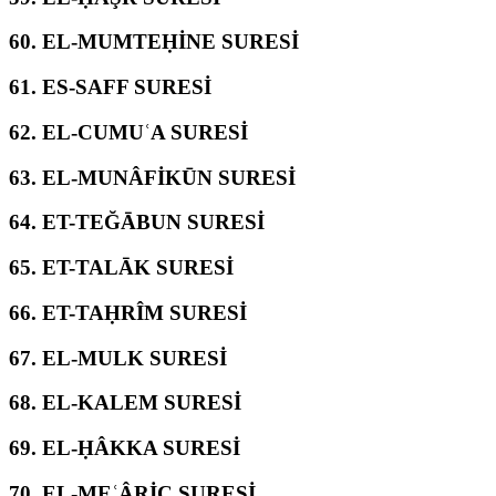
60.
EL-MUMTEḤİNE SURESİ
61.
ES-SAFF SURESİ
62.
EL-CUMUʿA SURESİ
63.
EL-MUNÂFİKŪN SURESİ
64.
ET-TEĞĀBUN SURESİ
65.
ET-TALĀK SURESİ
66.
ET-TAḤRÎM SURESİ
67.
EL-MULK SURESİ
68.
EL-KALEM SURESİ
69.
EL-ḤÂKKA SURESİ
70.
EL-MEʿÂRİC SURESİ