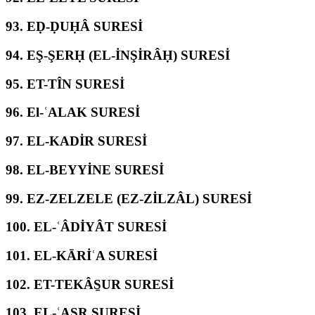
93.
EḌ-ḌUḤÂ SURESİ
94.
EŞ-ŞERḤ (EL-İNŞİRÂḤ) SURESİ
95.
ET-TÎN SURESİ
96.
El-ʿALAK SURESİ
97.
EL-KADİR SURESİ
98.
EL-BEYYİNE SURESİ
99.
EZ-ZELZELE (EZ-ZİLZÂL) SURESİ
100.
EL-ʿÂDİYÂT SURESİ
101.
EL-KĀRİʿA SURESİ
102.
ET-TEKÂS̱UR SURESİ
103.
EL-ʿASR SURESİ