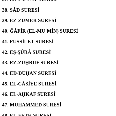
38.
SÂD SURESİ
39.
EZ-ZÜMER SURESİ
40.
ĞÂFİR (EL-MUʾMİN) SURESİ
41.
FUSSİLET SURESİ
42.
EŞ-ŞÛRÂ SURESİ
43.
EZ-ZUḪRUF SURESİ
44.
ED-DUḪĀN SURESİ
45.
EL-CÂS̱İYE SURESİ
46.
EL-AḤKĀF SURESİ
47.
MUḤAMMED SURESİ
48.
EL-FETḤ SURESİ