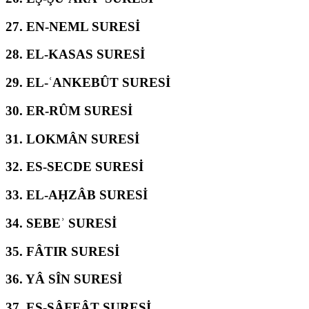
27.
EN-NEML SURESİ
28.
EL-KASAS SURESİ
29.
EL-ʿANKEBÛT SURESİ
30.
ER-RÛM SURESİ
31.
LOKMÂN SURESİ
32.
ES-SECDE SURESİ
33.
EL-AḤZÂB SURESİ
34.
SEBEʾ SURESİ
35.
FÂTIR SURESİ
36.
YÂ SÎN SURESİ
37.
ES-SÂFFÂT SURESİ