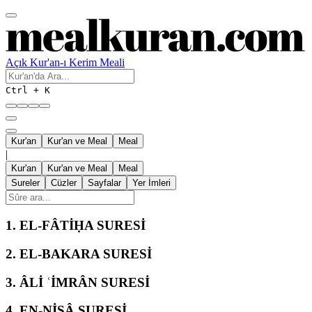
Açık Kur'an-ı Kerim Meali
Ctrl + K
Kur'an
Kur'an ve Meal
Meal
|
Kur'an
Kur'an ve Meal
Meal
Sureler
Cüzler
Sayfalar
Yer İmleri
1.
EL-FÂTİḤA SURESİ
2.
EL-BAKARA SURESİ
3.
ÂLİ ʿİMRÂN SURESİ
4.
EN-NİSÂ SURESİ