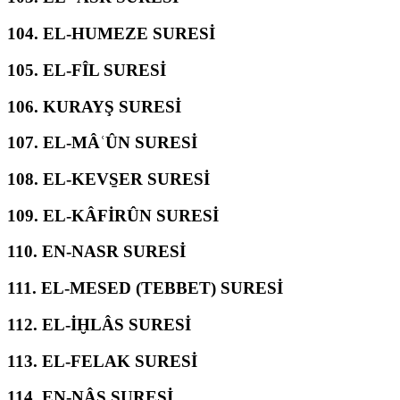
104.
EL-HUMEZE SURESİ
105.
EL-FÎL SURESİ
106.
KURAYŞ SURESİ
107.
EL-MÂʿÛN SURESİ
108.
EL-KEVS̱ER SURESİ
109.
EL-KÂFİRÛN SURESİ
110.
EN-NASR SURESİ
111.
EL-MESED (TEBBET) SURESİ
112.
EL-İḪLÂS SURESİ
113.
EL-FELAK SURESİ
114.
EN-NÂS SURESİ