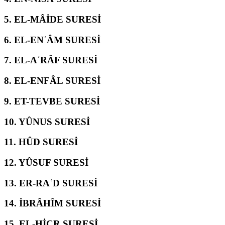
5.
EL-MÂİDE SURESİ
6.
EL-ENʿÂM SURESİ
7.
EL-AʿRÂF SURESİ
8.
EL-ENFÂL SURESİ
9.
ET-TEVBE SURESİ
10.
YÛNUS SURESİ
11.
HÛD SURESİ
12.
YÛSUF SURESİ
13.
ER-RAʿD SURESİ
14.
İBRÂHÎM SURESİ
15.
EL-ḤİCR SURESİ