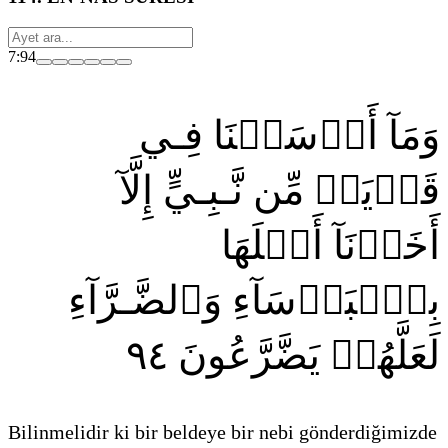
7:94
وَمَآ أَرۡسَلۡنَا فِـي
قَرۡيَةٖ مِّن نَّـبِـيٍّ إِلَّآ
أَخَذۡنَآ أَهۡلَهَا
بِٱلۡبَأۡسَآءِ وَٱلضَّـرَّآءِ
٩٤
لَعَلَّهُمۡ يَضَّرَّعُونَ
Bilinmelidir ki bir beldeye bir nebi gönderdiğimizde