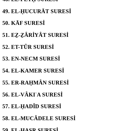
49.
EL-ḤUCURĀT SURESİ
50.
KĀF SURESİ
51.
EẔ-ẔÂRİYÂT SURESİ
52.
ET-TÛR SURESİ
53.
EN-NECM SURESİ
54.
EL-KAMER SURESİ
55.
ER-RAḤMÂN SURESİ
56.
EL-VÂKIʿA SURESİ
57.
EL-ḤADÎD SURESİ
58.
EL-MUCÂDELE SURESİ
59.
EL-ḤAŞR SURESİ