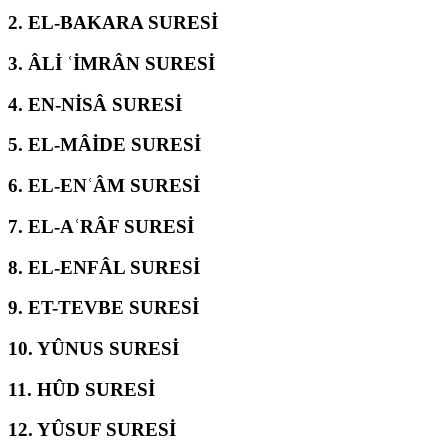
2.
EL-BAKARA SURESİ
3.
ÂLİ ʿİMRÂN SURESİ
4.
EN-NİSÂ SURESİ
5.
EL-MÂİDE SURESİ
6.
EL-ENʿÂM SURESİ
7.
EL-AʿRÂF SURESİ
8.
EL-ENFÂL SURESİ
9.
ET-TEVBE SURESİ
10.
YÛNUS SURESİ
11.
HÛD SURESİ
12.
YÛSUF SURESİ