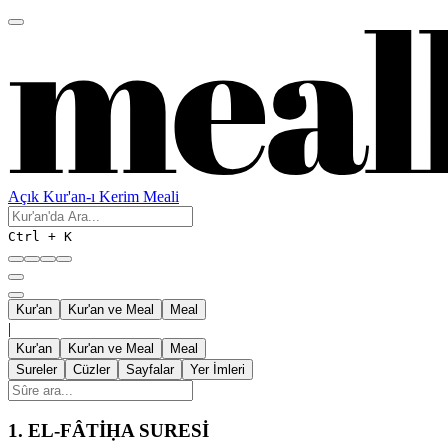
Açık Kur'an-ı Kerim Meali
Ctrl + K
Kur'an
Kur'an ve Meal
Meal
|
Kur'an
Kur'an ve Meal
Meal
Sureler
Cüzler
Sayfalar
Yer İmleri
1.
EL-FÂTİḤA SURESİ