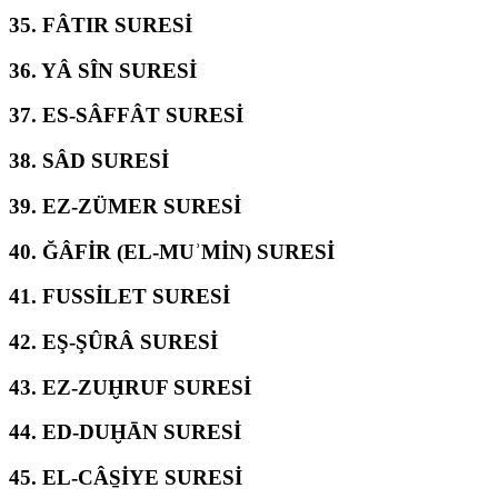
35.
FÂTIR SURESİ
36.
YÂ SÎN SURESİ
37.
ES-SÂFFÂT SURESİ
38.
SÂD SURESİ
39.
EZ-ZÜMER SURESİ
40.
ĞÂFİR (EL-MUʾMİN) SURESİ
41.
FUSSİLET SURESİ
42.
EŞ-ŞÛRÂ SURESİ
43.
EZ-ZUḪRUF SURESİ
44.
ED-DUḪĀN SURESİ
45.
EL-CÂS̱İYE SURESİ