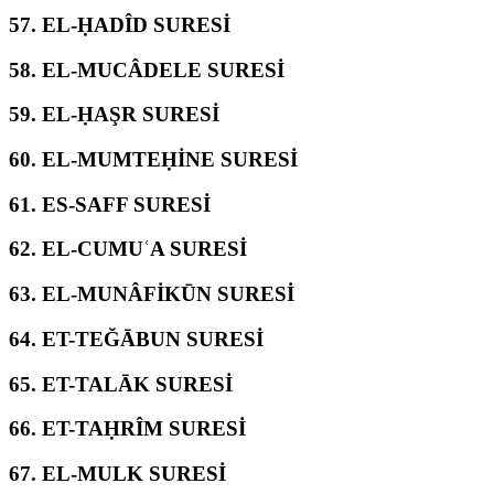
57.
EL-ḤADÎD SURESİ
58.
EL-MUCÂDELE SURESİ
59.
EL-ḤAŞR SURESİ
60.
EL-MUMTEḤİNE SURESİ
61.
ES-SAFF SURESİ
62.
EL-CUMUʿA SURESİ
63.
EL-MUNÂFİKŪN SURESİ
64.
ET-TEĞĀBUN SURESİ
65.
ET-TALĀK SURESİ
66.
ET-TAḤRÎM SURESİ
67.
EL-MULK SURESİ