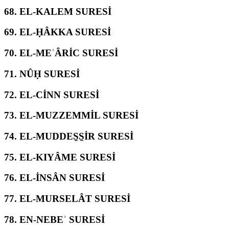
68.
EL-KALEM SURESİ
69.
EL-ḤÂKKA SURESİ
70.
EL-MEʿÂRİC SURESİ
71.
NÛḤ SURESİ
72.
EL-CİNN SURESİ
73.
EL-MUZZEMMİL SURESİ
74.
EL-MUDDES̱S̱İR SURESİ
75.
EL-KIYÂME SURESİ
76.
EL-İNSÂN SURESİ
77.
EL-MURSELÂT SURESİ
78.
EN-NEBEʾ SURESİ