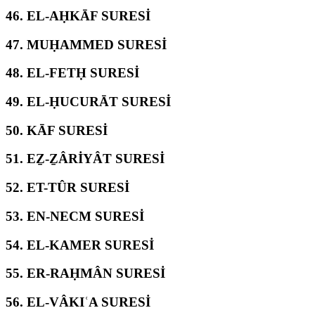
46.
EL-AḤKĀF SURESİ
47.
MUḤAMMED SURESİ
48.
EL-FETḤ SURESİ
49.
EL-ḤUCURĀT SURESİ
50.
KĀF SURESİ
51.
EẔ-ẔÂRİYÂT SURESİ
52.
ET-TÛR SURESİ
53.
EN-NECM SURESİ
54.
EL-KAMER SURESİ
55.
ER-RAḤMÂN SURESİ
56.
EL-VÂKIʿA SURESİ