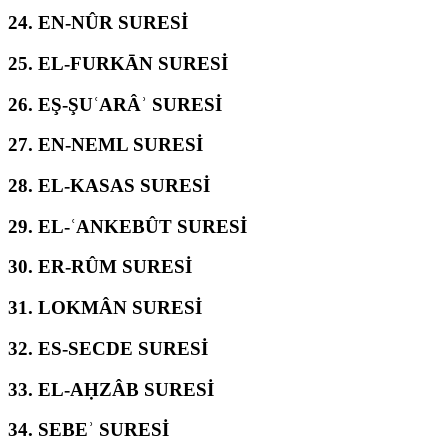
24.
EN-NÛR SURESİ
25.
EL-FURKĀN SURESİ
26.
EŞ-ŞUʿARÂʾ SURESİ
27.
EN-NEML SURESİ
28.
EL-KASAS SURESİ
29.
EL-ʿANKEBÛT SURESİ
30.
ER-RÛM SURESİ
31.
LOKMÂN SURESİ
32.
ES-SECDE SURESİ
33.
EL-AḤZÂB SURESİ
34.
SEBEʾ SURESİ