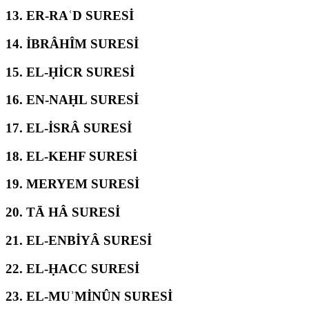
13.
ER-RAʿD SURESİ
14.
İBRÂHÎM SURESİ
15.
EL-ḤİCR SURESİ
16.
EN-NAḤL SURESİ
17.
EL-İSRÂ SURESİ
18.
EL-KEHF SURESİ
19.
MERYEM SURESİ
20.
TĀ HÂ SURESİ
21.
EL-ENBİYÂ SURESİ
22.
EL-ḤACC SURESİ
23.
EL-MUʾMİNÛN SURESİ