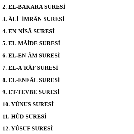
2.
EL-BAKARA SURESİ
3.
ÂLİ ʿİMRÂN SURESİ
4.
EN-NİSÂ SURESİ
5.
EL-MÂİDE SURESİ
6.
EL-ENʿÂM SURESİ
7.
EL-AʿRÂF SURESİ
8.
EL-ENFÂL SURESİ
9.
ET-TEVBE SURESİ
10.
YÛNUS SURESİ
11.
HÛD SURESİ
12.
YÛSUF SURESİ