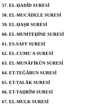
57.
EL-ḤADÎD SURESİ
58.
EL-MUCÂDELE SURESİ
59.
EL-ḤAŞR SURESİ
60.
EL-MUMTEḤİNE SURESİ
61.
ES-SAFF SURESİ
62.
EL-CUMUʿA SURESİ
63.
EL-MUNÂFİKŪN SURESİ
64.
ET-TEĞĀBUN SURESİ
65.
ET-TALĀK SURESİ
66.
ET-TAḤRÎM SURESİ
67.
EL-MULK SURESİ