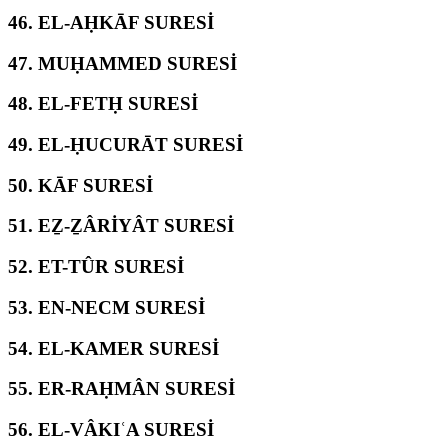
46.
EL-AḤKĀF SURESİ
47.
MUḤAMMED SURESİ
48.
EL-FETḤ SURESİ
49.
EL-ḤUCURĀT SURESİ
50.
KĀF SURESİ
51.
EẔ-ẔÂRİYÂT SURESİ
52.
ET-TÛR SURESİ
53.
EN-NECM SURESİ
54.
EL-KAMER SURESİ
55.
ER-RAḤMÂN SURESİ
56.
EL-VÂKIʿA SURESİ