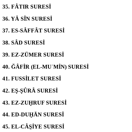
35.
FÂTIR SURESİ
36.
YÂ SÎN SURESİ
37.
ES-SÂFFÂT SURESİ
38.
SÂD SURESİ
39.
EZ-ZÜMER SURESİ
40.
ĞÂFİR (EL-MUʾMİN) SURESİ
41.
FUSSİLET SURESİ
42.
EŞ-ŞÛRÂ SURESİ
43.
EZ-ZUḪRUF SURESİ
44.
ED-DUḪĀN SURESİ
45.
EL-CÂS̱İYE SURESİ