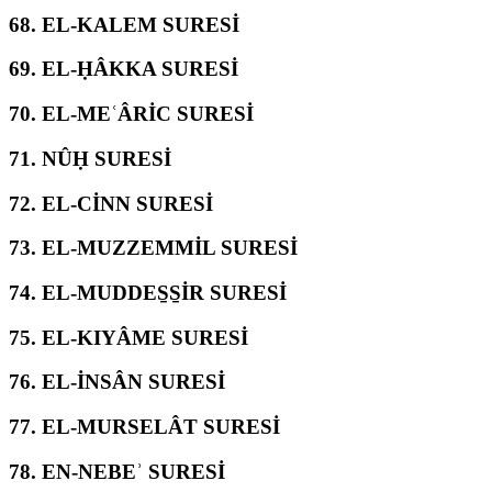
68.
EL-KALEM SURESİ
69.
EL-ḤÂKKA SURESİ
70.
EL-MEʿÂRİC SURESİ
71.
NÛḤ SURESİ
72.
EL-CİNN SURESİ
73.
EL-MUZZEMMİL SURESİ
74.
EL-MUDDES̱S̱İR SURESİ
75.
EL-KIYÂME SURESİ
76.
EL-İNSÂN SURESİ
77.
EL-MURSELÂT SURESİ
78.
EN-NEBEʾ SURESİ