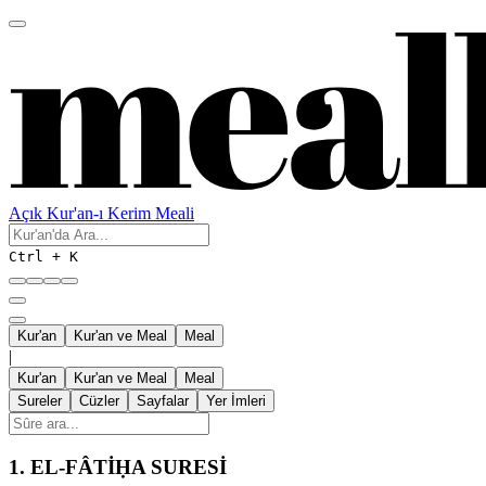
Açık Kur'an-ı Kerim Meali
Ctrl + K
Kur'an
Kur'an ve Meal
Meal
|
Kur'an
Kur'an ve Meal
Meal
Sureler
Cüzler
Sayfalar
Yer İmleri
1.
EL-FÂTİḤA SURESİ