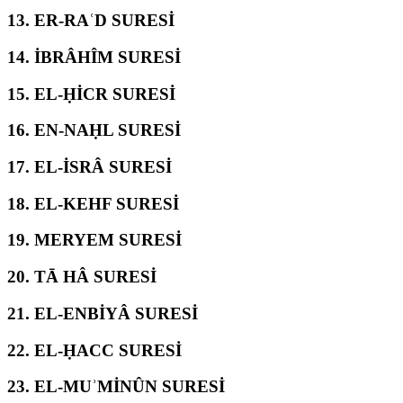
13.
ER-RAʿD SURESİ
14.
İBRÂHÎM SURESİ
15.
EL-ḤİCR SURESİ
16.
EN-NAḤL SURESİ
17.
EL-İSRÂ SURESİ
18.
EL-KEHF SURESİ
19.
MERYEM SURESİ
20.
TĀ HÂ SURESİ
21.
EL-ENBİYÂ SURESİ
22.
EL-ḤACC SURESİ
23.
EL-MUʾMİNÛN SURESİ