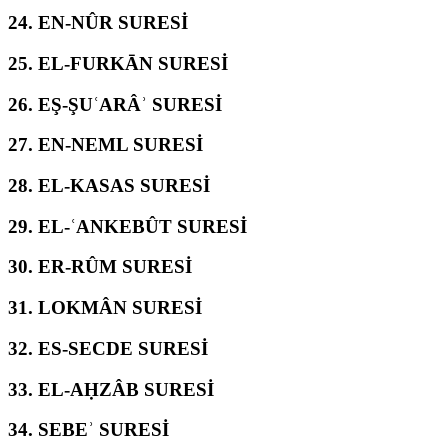
24.
EN-NÛR SURESİ
25.
EL-FURKĀN SURESİ
26.
EŞ-ŞUʿARÂʾ SURESİ
27.
EN-NEML SURESİ
28.
EL-KASAS SURESİ
29.
EL-ʿANKEBÛT SURESİ
30.
ER-RÛM SURESİ
31.
LOKMÂN SURESİ
32.
ES-SECDE SURESİ
33.
EL-AḤZÂB SURESİ
34.
SEBEʾ SURESİ