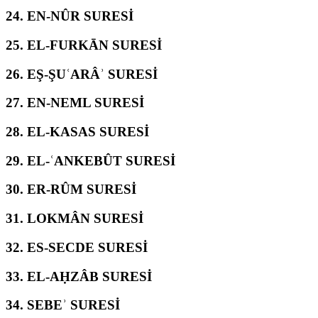
24.
EN-NÛR SURESİ
25.
EL-FURKĀN SURESİ
26.
EŞ-ŞUʿARÂʾ SURESİ
27.
EN-NEML SURESİ
28.
EL-KASAS SURESİ
29.
EL-ʿANKEBÛT SURESİ
30.
ER-RÛM SURESİ
31.
LOKMÂN SURESİ
32.
ES-SECDE SURESİ
33.
EL-AḤZÂB SURESİ
34.
SEBEʾ SURESİ