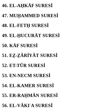
46.
EL-AḤKĀF SURESİ
47.
MUḤAMMED SURESİ
48.
EL-FETḤ SURESİ
49.
EL-ḤUCURĀT SURESİ
50.
KĀF SURESİ
51.
EẔ-ẔÂRİYÂT SURESİ
52.
ET-TÛR SURESİ
53.
EN-NECM SURESİ
54.
EL-KAMER SURESİ
55.
ER-RAḤMÂN SURESİ
56.
EL-VÂKIʿA SURESİ