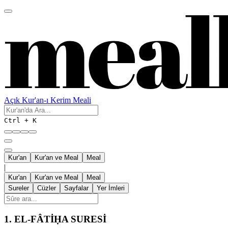
Açık Kur'an-ı Kerim Meali
Ctrl + K
Kur'an
Kur'an ve Meal
Meal
|
Kur'an
Kur'an ve Meal
Meal
Sureler
Cüzler
Sayfalar
Yer İmleri
1.
EL-FÂTİḤA SURESİ