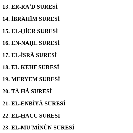
13.
ER-RAʿD SURESİ
14.
İBRÂHÎM SURESİ
15.
EL-ḤİCR SURESİ
16.
EN-NAḤL SURESİ
17.
EL-İSRÂ SURESİ
18.
EL-KEHF SURESİ
19.
MERYEM SURESİ
20.
TĀ HÂ SURESİ
21.
EL-ENBİYÂ SURESİ
22.
EL-ḤACC SURESİ
23.
EL-MUʾMİNÛN SURESİ