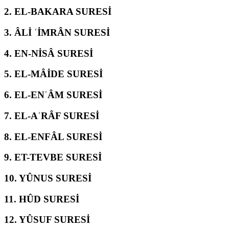
2.
EL-BAKARA SURESİ
3.
ÂLİ ʿİMRÂN SURESİ
4.
EN-NİSÂ SURESİ
5.
EL-MÂİDE SURESİ
6.
EL-ENʿÂM SURESİ
7.
EL-AʿRÂF SURESİ
8.
EL-ENFÂL SURESİ
9.
ET-TEVBE SURESİ
10.
YÛNUS SURESİ
11.
HÛD SURESİ
12.
YÛSUF SURESİ