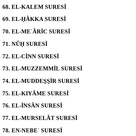
68.
EL-KALEM SURESİ
69.
EL-ḤÂKKA SURESİ
70.
EL-MEʿÂRİC SURESİ
71.
NÛḤ SURESİ
72.
EL-CİNN SURESİ
73.
EL-MUZZEMMİL SURESİ
74.
EL-MUDDES̱S̱İR SURESİ
75.
EL-KIYÂME SURESİ
76.
EL-İNSÂN SURESİ
77.
EL-MURSELÂT SURESİ
78.
EN-NEBEʾ SURESİ