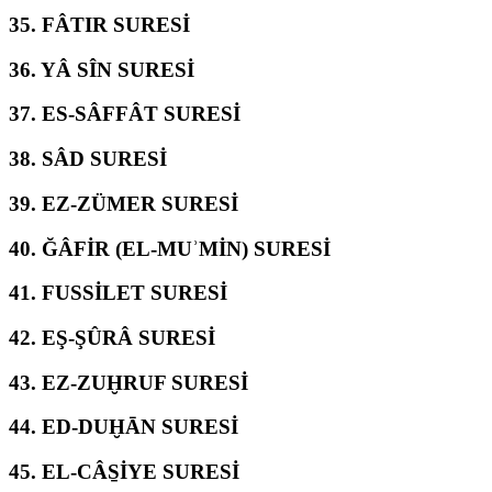
35.
FÂTIR SURESİ
36.
YÂ SÎN SURESİ
37.
ES-SÂFFÂT SURESİ
38.
SÂD SURESİ
39.
EZ-ZÜMER SURESİ
40.
ĞÂFİR (EL-MUʾMİN) SURESİ
41.
FUSSİLET SURESİ
42.
EŞ-ŞÛRÂ SURESİ
43.
EZ-ZUḪRUF SURESİ
44.
ED-DUḪĀN SURESİ
45.
EL-CÂS̱İYE SURESİ