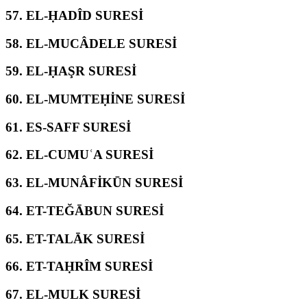
57.
EL-ḤADÎD SURESİ
58.
EL-MUCÂDELE SURESİ
59.
EL-ḤAŞR SURESİ
60.
EL-MUMTEḤİNE SURESİ
61.
ES-SAFF SURESİ
62.
EL-CUMUʿA SURESİ
63.
EL-MUNÂFİKŪN SURESİ
64.
ET-TEĞĀBUN SURESİ
65.
ET-TALĀK SURESİ
66.
ET-TAḤRÎM SURESİ
67.
EL-MULK SURESİ