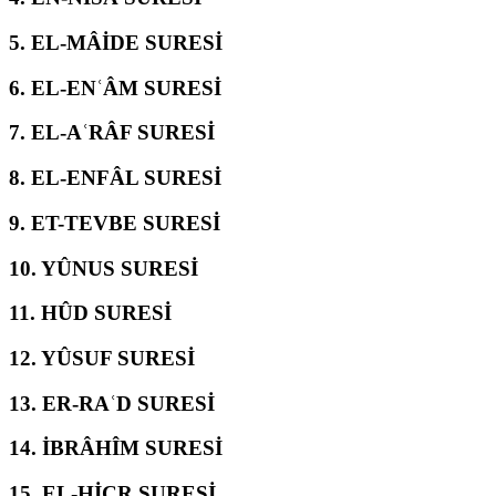
5.
EL-MÂİDE SURESİ
6.
EL-ENʿÂM SURESİ
7.
EL-AʿRÂF SURESİ
8.
EL-ENFÂL SURESİ
9.
ET-TEVBE SURESİ
10.
YÛNUS SURESİ
11.
HÛD SURESİ
12.
YÛSUF SURESİ
13.
ER-RAʿD SURESİ
14.
İBRÂHÎM SURESİ
15.
EL-ḤİCR SURESİ