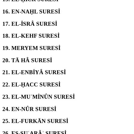
16.
EN-NAḤL SURESİ
17.
EL-İSRÂ SURESİ
18.
EL-KEHF SURESİ
19.
MERYEM SURESİ
20.
TĀ HÂ SURESİ
21.
EL-ENBİYÂ SURESİ
22.
EL-ḤACC SURESİ
23.
EL-MUʾMİNÛN SURESİ
24.
EN-NÛR SURESİ
25.
EL-FURKĀN SURESİ
26.
EŞ-ŞUʿARÂʾ SURESİ