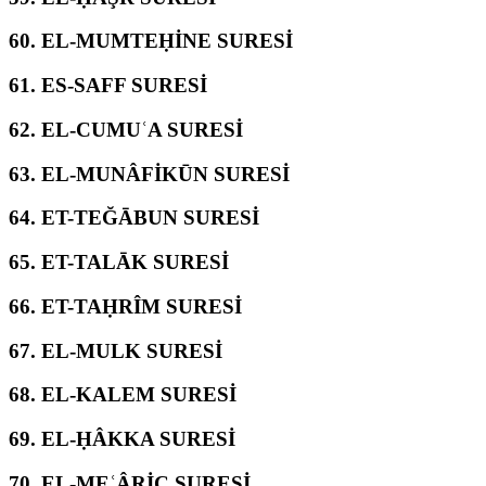
60.
EL-MUMTEḤİNE SURESİ
61.
ES-SAFF SURESİ
62.
EL-CUMUʿA SURESİ
63.
EL-MUNÂFİKŪN SURESİ
64.
ET-TEĞĀBUN SURESİ
65.
ET-TALĀK SURESİ
66.
ET-TAḤRÎM SURESİ
67.
EL-MULK SURESİ
68.
EL-KALEM SURESİ
69.
EL-ḤÂKKA SURESİ
70.
EL-MEʿÂRİC SURESİ