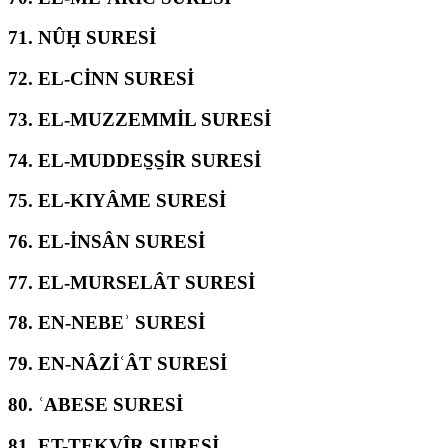
71.
NÛḤ SURESİ
72.
EL-CİNN SURESİ
73.
EL-MUZZEMMİL SURESİ
74.
EL-MUDDES̱S̱İR SURESİ
75.
EL-KIYÂME SURESİ
76.
EL-İNSÂN SURESİ
77.
EL-MURSELÂT SURESİ
78.
EN-NEBEʾ SURESİ
79.
EN-NÂZİʿÂT SURESİ
80.
ʿABESE SURESİ
81.
ET-TEKVÎR SURESİ