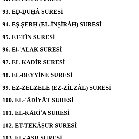
93.
EḌ-ḌUḤÂ SURESİ
94.
EŞ-ŞERḤ (EL-İNŞİRÂḤ) SURESİ
95.
ET-TÎN SURESİ
96.
El-ʿALAK SURESİ
97.
EL-KADİR SURESİ
98.
EL-BEYYİNE SURESİ
99.
EZ-ZELZELE (EZ-ZİLZÂL) SURESİ
100.
EL-ʿÂDİYÂT SURESİ
101.
EL-KĀRİʿA SURESİ
102.
ET-TEKÂS̱UR SURESİ
103.
EL-ʿASR SURESİ