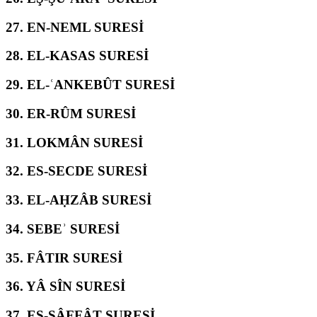
27.
EN-NEML SURESİ
28.
EL-KASAS SURESİ
29.
EL-ʿANKEBÛT SURESİ
30.
ER-RÛM SURESİ
31.
LOKMÂN SURESİ
32.
ES-SECDE SURESİ
33.
EL-AḤZÂB SURESİ
34.
SEBEʾ SURESİ
35.
FÂTIR SURESİ
36.
YÂ SÎN SURESİ
37.
ES-SÂFFÂT SURESİ