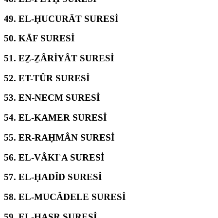
49.
EL-ḤUCURĀT SURESİ
50.
KĀF SURESİ
51.
EẔ-ẔÂRİYÂT SURESİ
52.
ET-TÛR SURESİ
53.
EN-NECM SURESİ
54.
EL-KAMER SURESİ
55.
ER-RAḤMÂN SURESİ
56.
EL-VÂKIʿA SURESİ
57.
EL-ḤADÎD SURESİ
58.
EL-MUCÂDELE SURESİ
59.
EL-ḤAŞR SURESİ