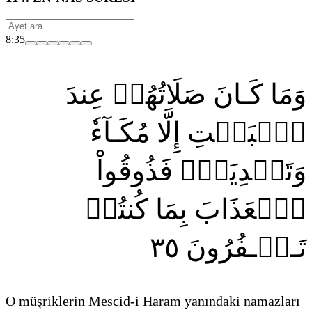
8:35
وَمَا كَـانَ صَلَاتُهُمۡ عِندَ
ٱلۡبَيۡتِ إِلَّا مُكَـآءٗ
وَتَصۡدِيَةٗۚ فَذُوقُواْ
ٱلۡعَذَابَ بِمَا كُنتُمۡ
٣٥
تَـكۡـفُرُونَ
O müşriklerin Mescid-i Haram yanındaki namazları