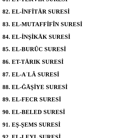
82.
EL-İNFİTĀR SURESİ
83.
EL-MUTAFFİFÎN SURESİ
84.
EL-İNŞİKĀK SURESİ
85.
EL-BURÛC SURESİ
86.
ET-TĀRIK SURESİ
87.
EL-AʿLÂ SURESİ
88.
EL-ĞĀŞİYE SURESİ
89.
EL-FECR SURESİ
90.
EL-BELED SURESİ
91.
EŞ-ŞEMS SURESİ
92.
EL-LEYL SURESİ