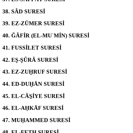
38.
SÂD SURESİ
39.
EZ-ZÜMER SURESİ
40.
ĞÂFİR (EL-MUʾMİN) SURESİ
41.
FUSSİLET SURESİ
42.
EŞ-ŞÛRÂ SURESİ
43.
EZ-ZUḪRUF SURESİ
44.
ED-DUḪĀN SURESİ
45.
EL-CÂS̱İYE SURESİ
46.
EL-AḤKĀF SURESİ
47.
MUḤAMMED SURESİ
48.
EL-FETḤ SURESİ