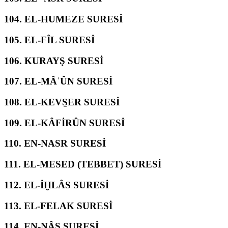
104.
EL-HUMEZE SURESİ
105.
EL-FÎL SURESİ
106.
KURAYŞ SURESİ
107.
EL-MÂʿÛN SURESİ
108.
EL-KEVS̱ER SURESİ
109.
EL-KÂFİRÛN SURESİ
110.
EN-NASR SURESİ
111.
EL-MESED (TEBBET) SURESİ
112.
EL-İḪLÂS SURESİ
113.
EL-FELAK SURESİ
114.
EN-NÂS SURESİ