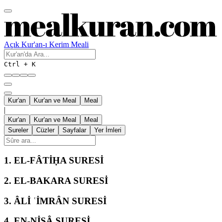
Açık Kur'an-ı Kerim Meali
Ctrl + K
Kur'an
Kur'an ve Meal
Meal
|
Kur'an
Kur'an ve Meal
Meal
Sureler
Cüzler
Sayfalar
Yer İmleri
1.
EL-FÂTİḤA SURESİ
2.
EL-BAKARA SURESİ
3.
ÂLİ ʿİMRÂN SURESİ
4.
EN-NİSÂ SURESİ